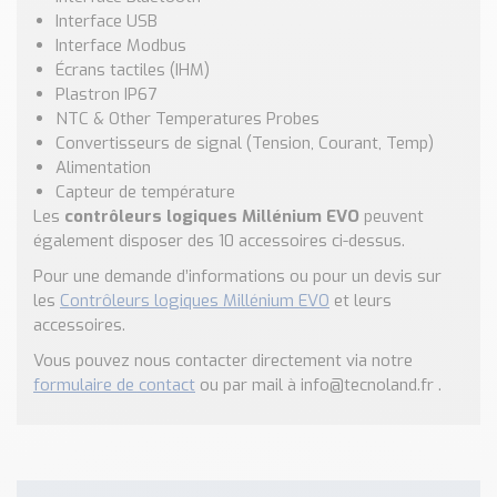
Nos Réalisations
Interface USB
Conseils et Actualités
Interface Modbus
Catalogue des essentiels pour les brasseries et micro-
Écrans tactiles (IHM)
brasseries
Plastron IP67
NTC & Other Temperatures Probes
Contact & Devis
Convertisseurs de signal (Tension, Courant, Temp)
Alimentation
Devis, Tarifs, Renseignements techniques
Capteur de température
Les
contrôleurs logiques Millénium EVO
peuvent
également disposer des 10 accessoires ci-dessus.
Pour une demande d’informations ou pour un devis sur
les
Contrôleurs logiques Millénium EVO
et leurs
accessoires.
Vous pouvez nous contacter directement via notre
formulaire de contact
ou par mail à info@tecnoland.fr .