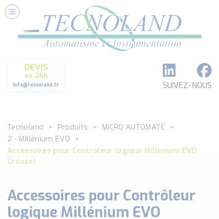
Nos Services
Conseils et Fourniture
Paramétrage et Programmation
DEVIS
Formation et Assistance
en 24h
Architecture I-O Link multi fabricants
SUIVEZ-NOUS
info@tecnoland.fr
Réalisation de SKID Inox
Les Produits
Tecnoland
Produits
MICRO AUTOMATE
Classé par catégorie
2 - Millénium EVO
DEBIT
Accessoires pour Contrôleur logique Millénium EVO
DETECTION
Crouzet
ANALYSE PHYSICO-CHIMIQUE
SECURITE MACHINE
Accessoires pour Contrôleur
ENREGISTREUR + ACQUISITION DE DONNEES
logique Millénium EVO
Voir toutes les catégories …