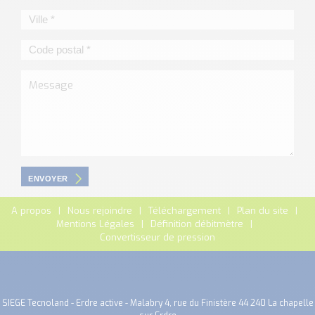
ENVOYER
A propos
Nous rejoindre
Téléchargement
Plan du site
Mentions Légales
Définition débitmètre
Convertisseur de pression
SIEGE Tecnoland - Erdre active - Malabry 4, rue du Finistère 44 240 La chapelle