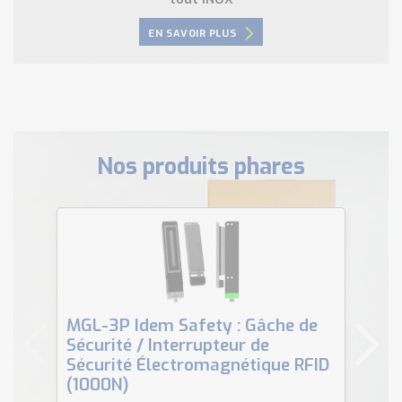
EN SAVOIR PLUS
Nos produits phares
MGL-3P Idem Safety : Gâche de
SIG300 SICK - Passerelle IO-Link
Sécurité / Interrupteur de
&
Sécurité Électromagnétique RFID
Pr
(1000N)
G6