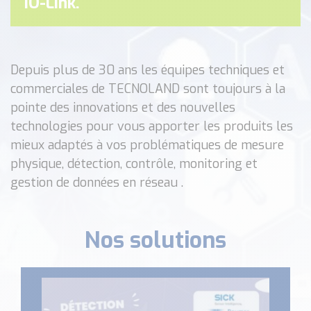
IO-Link.
Classé par marque
ENDRESS+HAUSER
SICK
Depuis plus de 30 ans les équipes techniques et
RED LION
commerciales de TECNOLAND sont toujours à la
SCHMERSAL
pointe des innovations et des nouvelles
IDEM SAFETY
technologies pour vous apporter les produits les
Voir toutes les marques …
mieux adaptés à vos problématiques de mesure
Nos outils et simulateurs
physique, détection, contrôle, monitoring et
Téléchargement (Logiciels, Documents,..)
gestion de données en réseau .
Formulaire sonde température
Convertisseur de pression
Formulaire Débitmètre
Nos solutions
Calculateur maintien en température
Calculateur Chauffage/Liquide/Gaz
Blog