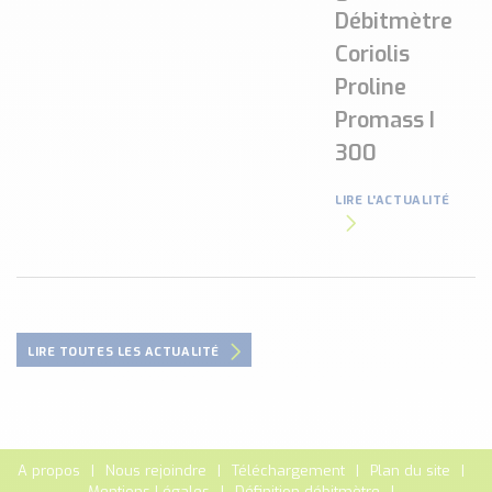
Débitmètre
Coriolis
Proline
Promass I
300
LIRE L'ACTUALITÉ
LIRE TOUTES LES ACTUALITÉ
A propos
Nous rejoindre
Téléchargement
Plan du site
Mentions Légales
Définition débitmètre