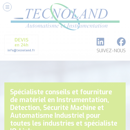
Nos Services
Conseils et Fourniture
Paramétrage et Programmation
DEVIS
Formation et Assistance
en 24h
Architecture I-O Link multi fabricants
SUIVEZ-NOUS
info@tecnoland.fr
Réalisation de SKID Inox
Les Produits
Classé par catégorie
DEBIT
Spécialiste conseils et fourniture
DETECTION
de matériel en Instrumentation,
ANALYSE PHYSICO-CHIMIQUE
Détection, Sécurité Machine et
SECURITE MACHINE
Automatisme Industriel pour
ENREGISTREUR + ACQUISITION DE DONNEES
toutes les industries et spécialiste
Voir toutes les catégories …