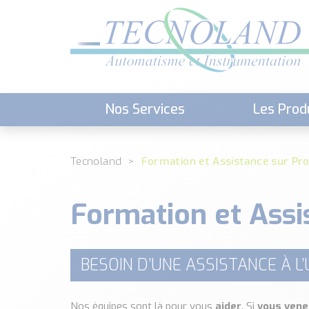
Nos Services
Les Prod
Téléchargement (Logiciels, Docume
Tecnoland
Formation et Assistance sur Pro
Formation et Assi
BESOIN D’UNE ASSISTANCE À L’
Nos équipes sont là pour vous
aider
. Si
vous vene