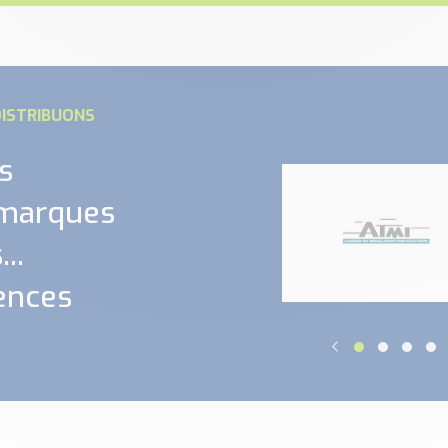
ISTRIBUONS
s
 marques
..
ences