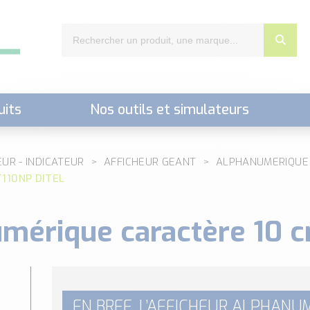
uits
Nos outils et simulateurs
nts,..)
EUR - INDICATEUR
AFFICHEUR GEANT
ALPHANUMERIQUE
T110NP DITEL
umérique caractère 10 
EN BREF, L’AFFICHEUR ALPHANUM