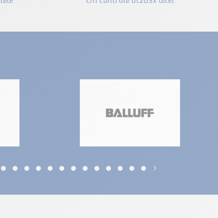
lèle
cm contrôlé dt203x ditel