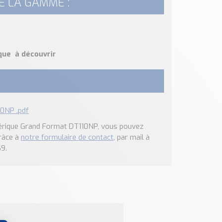
E LA GAMME :
ue à découvrir
10NP .pdf
mérique Grand Format DT110NP, vous pouvez
râce à
notre formulaire de contact
, par mail à
9.