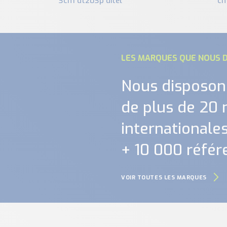
3cm dt203p ditel
cm
LES MARQUES QUE NOUS D
Nous disposon
de plus de 20
internationales.
+ 10 000 référ
VOIR TOUTES LES MARQUES