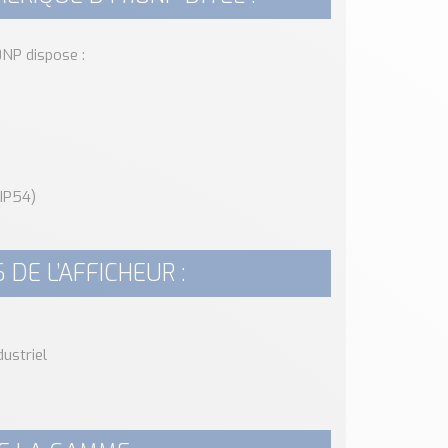
0NP dispose :
 IP54)
DE L’AFFICHEUR :
ustriel