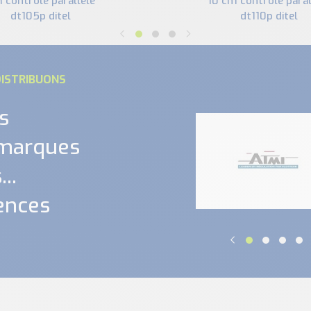
 contrôle parallèle
10 cm contrôle paral
dt105p ditel
dt110p ditel
ISTRIBUONS
s
 marques
..
ences