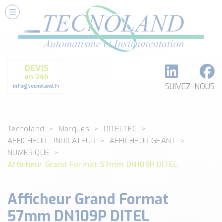
Nos Services
Conseils et Fourniture
Paramétrage et Programmation
DEVIS
Formation et Assistance
en 24h
Architecture I-O Link multi fabricants
SUIVEZ-NOUS
info@tecnoland.fr
Réalisation de SKID Inox
Les Produits
Tecnoland
Marques
DITELTEC
Classé par catégorie
AFFICHEUR - INDICATEUR
AFFICHEUR GEANT
DEBIT
NUMERIQUE
DETECTION
Afficheur Grand Format 57mm DN109P DITEL
ANALYSE PHYSICO-CHIMIQUE
SECURITE MACHINE
Afficheur Grand Format
ENREGISTREUR + ACQUISITION DE DONNEES
57mm DN109P DITEL
Voir toutes les catégories …