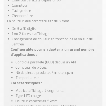
Contrôle parallèle depuis un API
Nos Réalisations
Compteur
Conseils et Actualités
Tachymètre
Catalogue des essentiels pour les brasseries et micro-
Chronomètre
brasseries
La hauteur des caractère est de 57mm.
De 3 à 10 digits
Contact & Devis
1 ou 2 faces d´affichage
Devis, Tarifs, Renseignements techniques
Changement de couleur en fonction de le valeur de
l’entrée
Configurable pour s’adapter a un grand nombre
d’applications
:
Contrôle parallèle (BCD) depuis un API
Compteur de pièces
Nb de pièces produites/minute, r.p.m.
Temporisateur
Caractéristiques
:
Matrice affichage 7 segments
Type LED rouge
Hauteur caractères 57mm