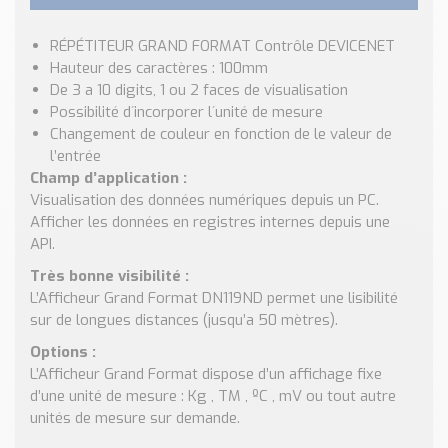
Nos Réalisations
Conseils et Actualités
RÉPÉTITEUR GRAND FORMAT Contrôle DEVICENET
Catalogue des essentiels pour les brasseries et micro-
Hauteur des caractères : 100mm
brasseries
De 3 a 10 digits, 1 ou 2 faces de visualisation
Possibilité d´incorporer l´unité de mesure
Contact & Devis
Changement de couleur en fonction de le valeur de
Devis, Tarifs, Renseignements techniques
l’entrée
Champ d’application :
Visualisation des données numériques depuis un PC.
Afficher les données en registres internes depuis une
API.
Très bonne visibilité :
L’Afficheur Grand Format DN119ND permet une lisibilité
sur de longues distances (jusqu’a 50 mètres).
Options :
L’Afficheur Grand Format dispose d’un affichage fixe
d’une unité de mesure : Kg , TM , ºC , mV ou tout autre
unités de mesure sur demande.