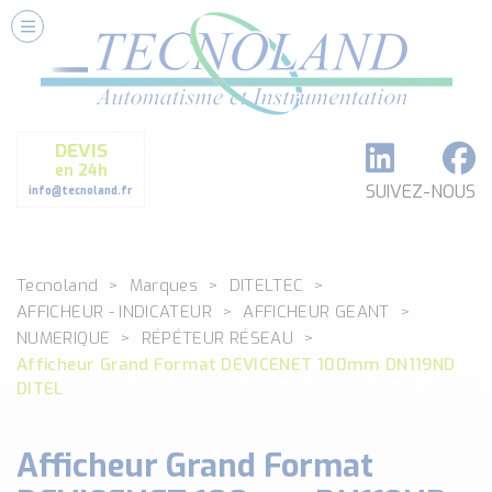
Nos Services
Conseils et Fourniture
Paramétrage et Programmation
DEVIS
Formation et Assistance
en 24h
Architecture I-O Link multi fabricants
SUIVEZ-NOUS
info@tecnoland.fr
Réalisation de SKID Inox
Les Produits
Tecnoland
Marques
DITELTEC
Classé par catégorie
AFFICHEUR - INDICATEUR
AFFICHEUR GEANT
DEBIT
NUMERIQUE
RÉPÉTEUR RÉSEAU
DETECTION
Afficheur Grand Format DEVICENET 100mm DN119ND
ANALYSE PHYSICO-CHIMIQUE
DITEL
SECURITE MACHINE
ENREGISTREUR + ACQUISITION DE DONNEES
Afficheur Grand Format
Voir toutes les catégories …