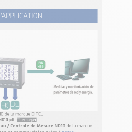
’APPLICATION
10 de la marque DITEL
 ND10
.pdf
Télécharger
au / Centrale de Mesure ND10
de la marque