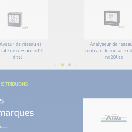
analyseur de réseau et
trale de mesure nd10
centrale de mesure n
ditel
nd20lite
ISTRIBUONS
s
 marques
..