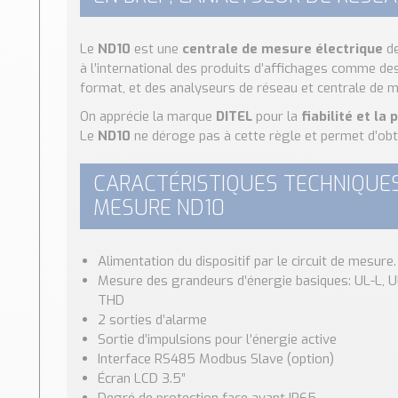
Le
ND10
est une
centrale de mesure électrique
de
à l’international des produits d’affichages comme des
format, et des analyseurs de réseau et centrale de 
On apprécie la marque
DITEL
pour la
fiabilité et la 
Le
ND10
ne déroge pas à cette règle et permet d’obte
CARACTÉRISTIQUES TECHNIQUES
MESURE ND10
Alimentation du dispositif par le circuit de mesure.
Mesure des grandeurs d’énergie basiques: UL-L, UL-N, I
THD
2 sorties d’alarme
Sortie d’impulsions pour l’énergie active
Interface RS485 Modbus Slave (option)
Écran LCD 3.5”