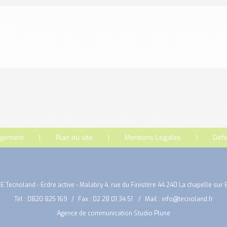
rgement
Plan du site
Mentions Légales
Défi
E Tecnoland - Erdre active - Malabry 4, rue du Finistère 44 240 La chapelle sur 
Tél :
0820 825 169
Fax : 02 28 01 34 51
Mail :
info@tecnoland.fr
Agence de communication Studio Plune