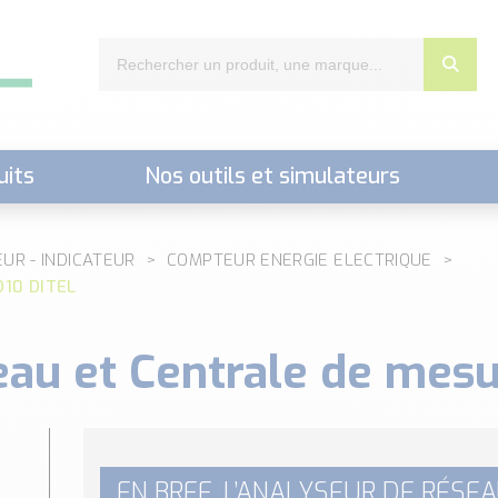
uits
Nos outils et simulateurs
nts,..)
EUR - INDICATEUR
COMPTEUR ENERGIE ELECTRIQUE
D10 DITEL
eau et Centrale de mes
EN BREF, L’ANALYSEUR DE RÉSE