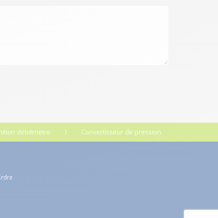
nition débitmètre
Convertisseur de pression
Erdre