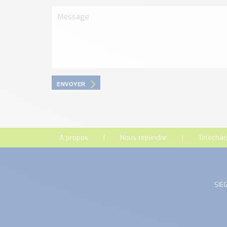
ENVOYER
A propos
Nous rejoindre
Télécha
SIEG