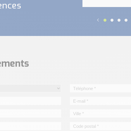
ences
nements