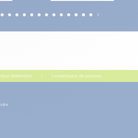
nition débitmètre
Convertisseur de pression
Erdre