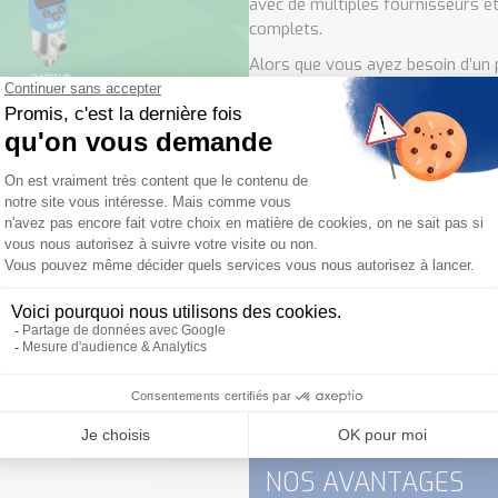
avec de multiples fournisseurs e
complets.
Alors que vous ayez besoin d’un 
NOS MARQUES PAR
Nous travaillons avec les meill
SICK
Endress+Hauser
Red Lion
Crouzet
Werma
Balluff
Baumer
…
Travailler dans un environnement
NOS AVANTAGES