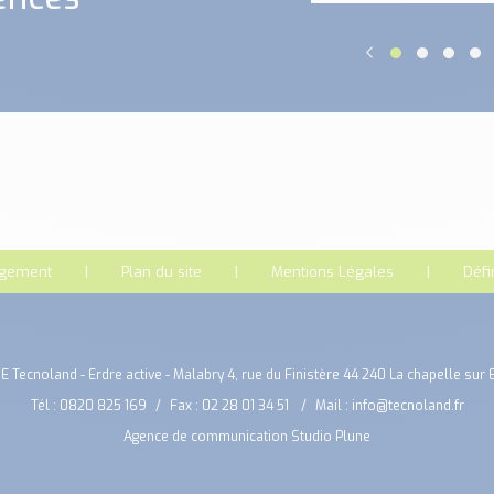
rgement
Plan du site
Mentions Légales
Défi
E Tecnoland - Erdre active - Malabry 4, rue du Finistère 44 240 La chapelle sur 
Tél :
0820 825 169
Fax : 02 28 01 34 51
Mail :
info@tecnoland.fr
Agence de communication Studio Plune