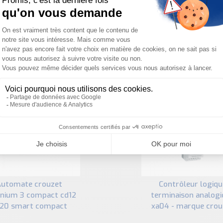
PRODUITS SIMILAIRES
uzet
contrôleur logique
enium 3 compact cd12
terminaison analogi
20 smart compact
xa04 - marque crou