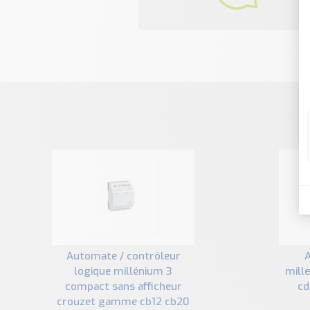
automate / contrôleur
automate cro
logique millénium 3
mill
compact sans afficheur
cd
crouzet gamme cb12 cb20