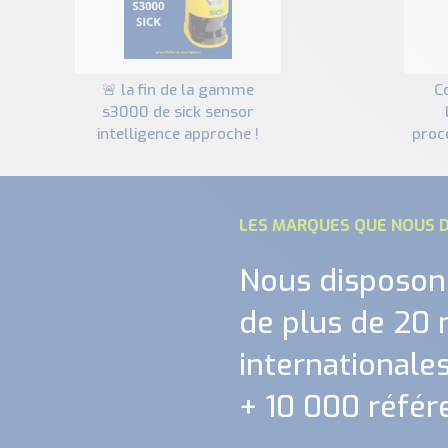
🚨 la fin de la gamme
comment optimiser
s3000 de sick sensor
intelligence approche !
proc
LES MARQUES QUE NOUS D
Nous disposon
de plus de 20
internationales.
+ 10 000 référ