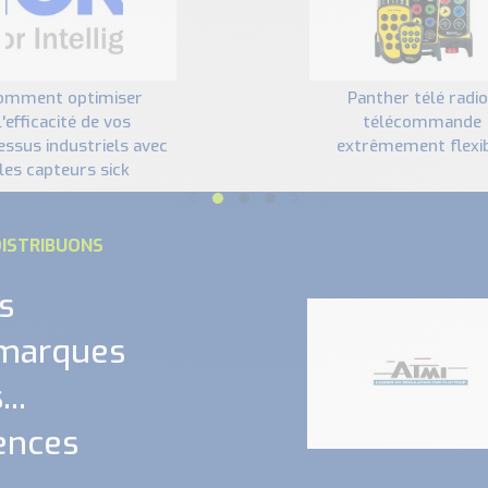
panther télé radio :
l'efficacité de vos
télécommande
essus industriels avec
extrêmement flexi
les capteurs sick
ISTRIBUONS
s
 marques
..
ences