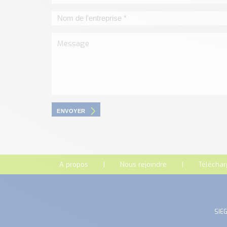
ENVOYER
A propos
Nous rejoindre
Télécha
SIEG