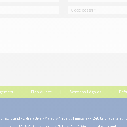
rgement
Plan du site
Mentions Légales
Défi
E Tecnoland - Erdre active - Malabry 4, rue du Finistère 44 240 La chapelle sur 
Tél :
0820 825 169
Fax : 02 28 01 34 51
Mail :
info@tecnoland.fr