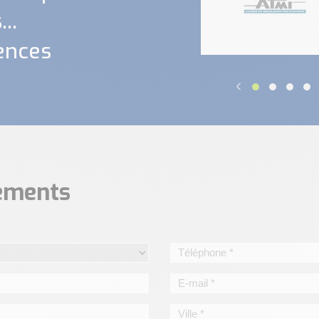
..
ences
nements