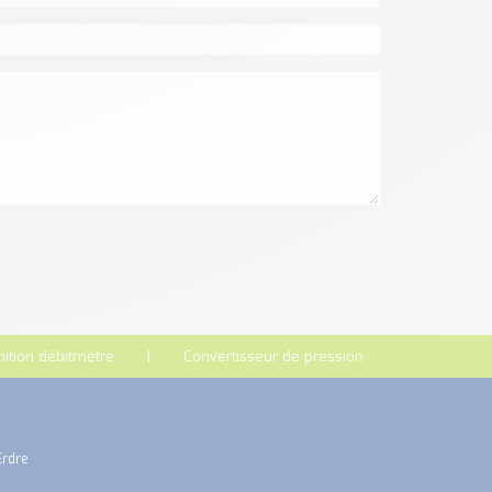
nition débitmètre
Convertisseur de pression
Erdre