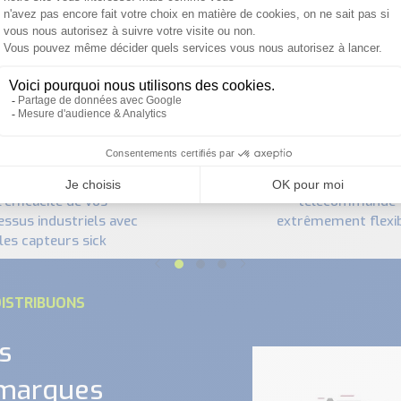
PRODUITS SIMILAIRES
panther télé radio :
l'efficacité de vos
télécommande
essus industriels avec
extrêmement flexi
les capteurs sick
ISTRIBUONS
s
 marques