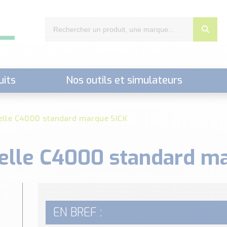
uits
Nos outils et simulateurs
nts,..)
ielle C4000 standard marque SICK
ielle C4000 standard m
EN BREF :