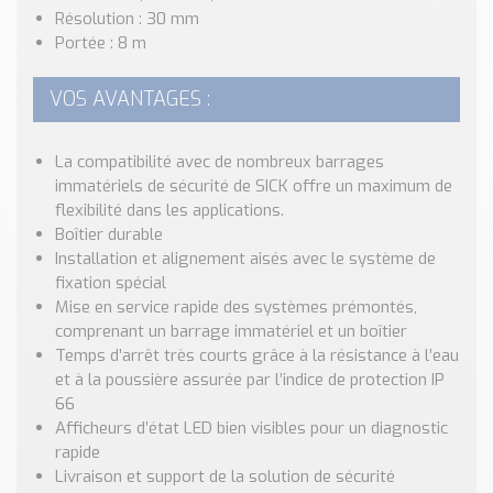
Nos Réalisations
Résolution : 30 mm
Conseils et Actualités
Portée : 8 m
Catalogue des essentiels pour les brasseries et micro-
brasseries
VOS AVANTAGES :
Contact & Devis
La compatibilité avec de nombreux barrages
Devis, Tarifs, Renseignements techniques
immatériels de sécurité de SICK offre un maximum de
flexibilité dans les applications.
Boîtier durable
Installation et alignement aisés avec le système de
fixation spécial
Mise en service rapide des systèmes prémontés,
comprenant un barrage immatériel et un boîtier
Temps d’arrêt très courts grâce à la résistance à l’eau
et à la poussière assurée par l’indice de protection IP
66
Afficheurs d’état LED bien visibles pour un diagnostic
rapide
Livraison et support de la solution de sécurité