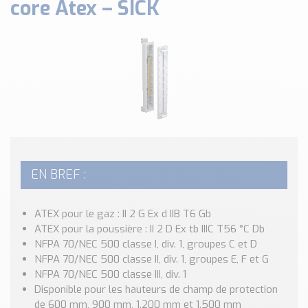
core Atex – SICK
Classé par marque
ENDRESS+HAUSER
SICK
RED LION
SCHMERSAL
IDEM SAFETY
Voir toutes les marques …
Nos outils et simulateurs
EN BREF :
Téléchargement (Logiciels, Documents,..)
Formulaire sonde température
Convertisseur de pression
ATEX pour le gaz : II 2 G Ex d IIB T6 Gb
Formulaire Débitmètre
ATEX pour la poussière : II 2 D Ex tb IIIC T56 °C Db
NFPA 70/NEC 500 classe I, div. 1, groupes C et D
Calculateur maintien en température
NFPA 70/NEC 500 classe II, div. 1, groupes E, F et G
Calculateur Chauffage/Liquide/Gaz
NFPA 70/NEC 500 classe III, div. 1
Disponible pour les hauteurs de champ de protection
Blog
de 600 mm, 900 mm, 1.200 mm et 1.500 mm