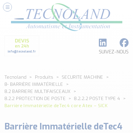
Nos Services
Conseils et Fourniture
Paramétrage et Programmation
DEVIS
Formation et Assistance
en 24h
Architecture I-O Link multi fabricants
SUIVEZ-NOUS
info@tecnoland.fr
Réalisation de SKID Inox
Les Produits
Tecnoland
Produits
SECURITE MACHINE
Classé par catégorie
8- BARRIÈRE IMMATÉRIELLE
DEBIT
8.2 BARRIERE MULTIFAISCEAUX
DETECTION
8.2.2 PROTECTION DE POSTE
8.2.2.2 POSTE TYPE 4
ANALYSE PHYSICO-CHIMIQUE
Barrière Immatérielle deTec4 core Atex – SICK
SECURITE MACHINE
ENREGISTREUR + ACQUISITION DE DONNEES
Barrière Immatérielle deTec4
Voir toutes les catégories …