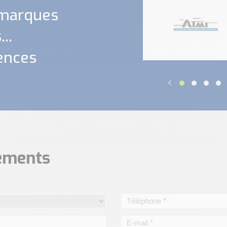
 marques
..
ences
nements