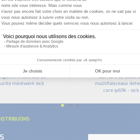
PRODUITS SIMILAIRES
barrière de sécurité
urité minitwin4 sick
multifaisceaux det
core ip69k - sick
ISTRIBUONS
s