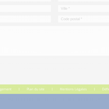
rgement
Plan du site
Mentions Légales
Défi