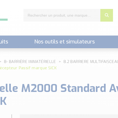
uits
Nos outils et simulateurs
nts,..)
8- BARRIÈRE IMMATÉRIELLE
8.2 BARRIERE MULTIFAISCEA
écepteur Passif marque SICK
ielle M2000 Standard A
CK