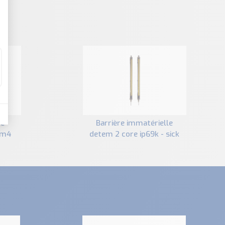
barrière immatérielle
em4
detem 2 core ip69k - sick