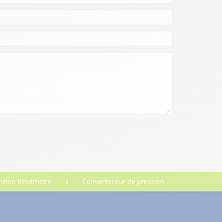
nition débitmètre
Convertisseur de pression