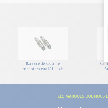
barrière de sécurité
barrière de sécurité mono
monofaisceau l41 - sick
fa
LES MARQUES QUE NOUS D