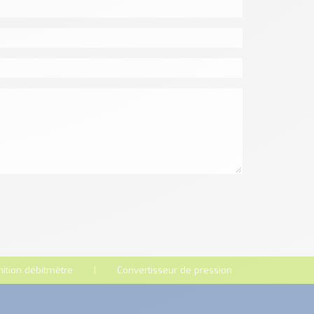
nition débitmètre
Convertisseur de pression