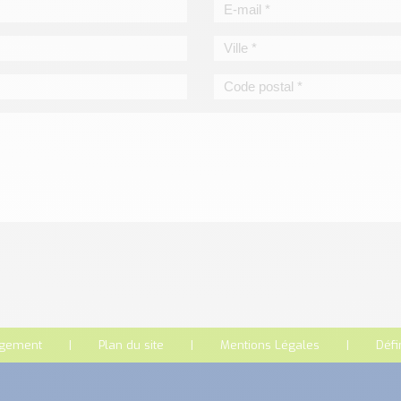
rgement
Plan du site
Mentions Légales
Défi