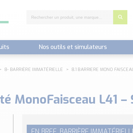
uits
Nos outils et simulateurs
nts,..)
8- BARRIÈRE IMMATÉRIELLE
8.1 BARRIERE MONO FAISCEA
ité MonoFaisceau L41 – 
EN BREF, BARRIÈRE IMMATÉRIELLE