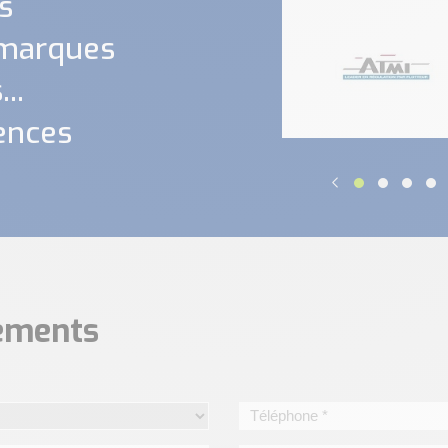
s
 marques
..
ences
nements