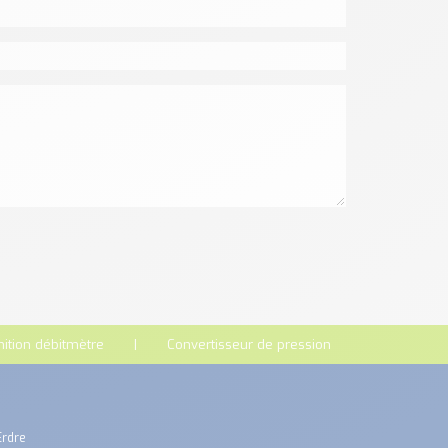
nition débitmètre
Convertisseur de pression
Erdre