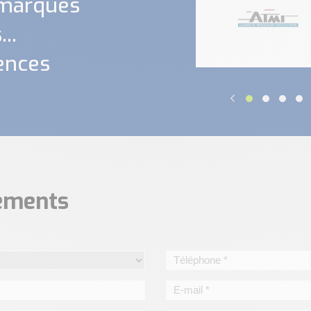
 marques
..
ences
nements