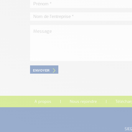
ENVOYER
A propos
Nous rejoindre
Télécha
SIEG