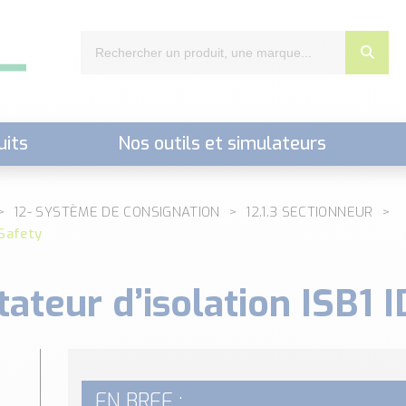
uits
Nos outils et simulateurs
nts,..)
12- SYSTÈME DE CONSIGNATION
12.1.3 SECTIONNEUR
 Safety
ateur d’isolation ISB1 
EN BREF :