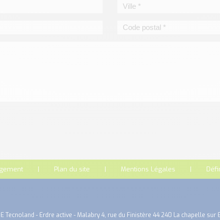
rgement
Plan du site
Mentions Légales
Défi
E Tecnoland - Erdre active - Malabry 4, rue du Finistère 44 240 La chapelle sur 