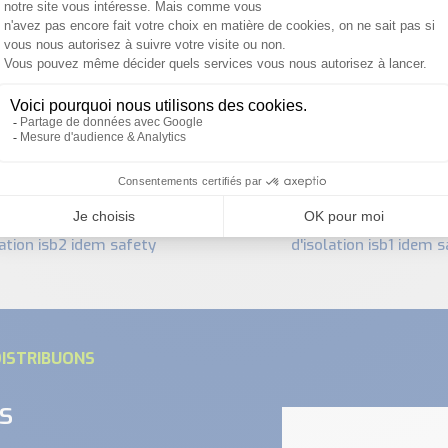
PRODUITS SIMILAIRES
boîtier de commutateur
lation isb2 idem safety
d'isolation isb1 idem 
ISTRIBUONS
s