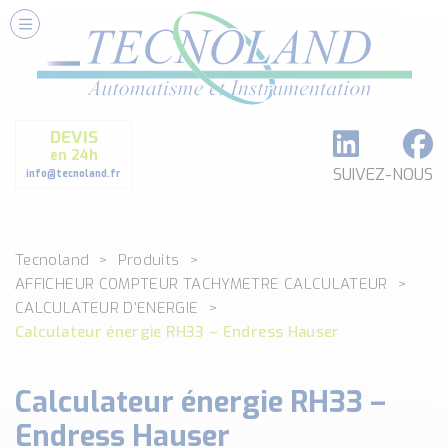
Nos Services
Conseils et Fourniture
Paramétrage et Programmation
DEVIS
Formation et Assistance
en 24h
Architecture I-O Link multi fabricants
SUIVEZ-NOUS
info@tecnoland.fr
Réalisation de SKID Inox
Les Produits
Tecnoland
Produits
Classé par catégorie
AFFICHEUR COMPTEUR TACHYMETRE CALCULATEUR
DEBIT
CALCULATEUR D'ENERGIE
DETECTION
Calculateur énergie RH33 – Endress Hauser
ANALYSE PHYSICO-CHIMIQUE
SECURITE MACHINE
Calculateur énergie RH33 –
ENREGISTREUR + ACQUISITION DE DONNEES
Endress Hauser
Voir toutes les catégories …