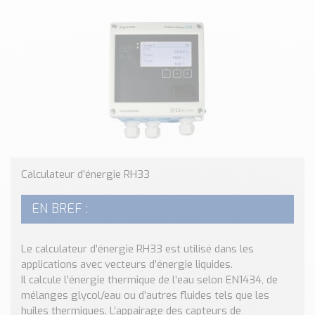
Classé par marque
ENDRESS+HAUSER
SICK
RED LION
SCHMERSAL
IDEM SAFETY
Voir toutes les marques …
Nos outils et simulateurs
Calculateur d’énergie RH33
Téléchargement (Logiciels, Documents,..)
Formulaire sonde température
EN BREF :
Convertisseur de pression
Formulaire Débitmètre
Le calculateur d’énergie RH33 est utilisé dans les
Calculateur maintien en température
applications avec vecteurs d’énergie liquides.
Calculateur Chauffage/Liquide/Gaz
Il calcule l’énergie thermique de l’eau selon EN1434, de
mélanges glycol/eau ou d’autres fluides tels que les
Blog
huiles thermiques. L’appairage des capteurs de