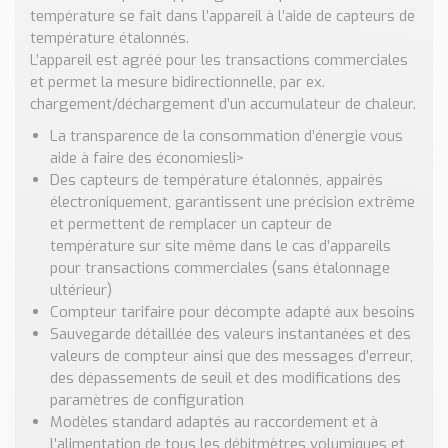
Nos Réalisations
température se fait dans l’appareil à l’aide de capteurs de
Conseils et Actualités
température étalonnés.
L’appareil est agréé pour les transactions commerciales
Catalogue des essentiels pour les brasseries et micro-
et permet la mesure bidirectionnelle, par ex.
brasseries
chargement/déchargement d’un accumulateur de chaleur.
Contact & Devis
La transparence de la consommation d’énergie vous
Devis, Tarifs, Renseignements techniques
aide à faire des économiesli>
Des capteurs de température étalonnés, appairés
électroniquement, garantissent une précision extrême
et permettent de remplacer un capteur de
température sur site même dans le cas d’appareils
pour transactions commerciales (sans étalonnage
ultérieur)
Compteur tarifaire pour décompte adapté aux besoins
Sauvegarde détaillée des valeurs instantanées et des
valeurs de compteur ainsi que des messages d’erreur,
des dépassements de seuil et des modifications des
paramètres de configuration
Modèles standard adaptés au raccordement et à
l’alimentation de tous les débitmètres volumiques et