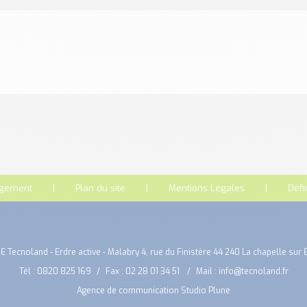
rgement
Plan du site
Mentions Légales
Défi
E Tecnoland - Erdre active - Malabry 4, rue du Finistère 44 240 La chapelle sur 
Tél :
0820 825 169
Fax : 02 28 01 34 51
Mail :
info@tecnoland.fr
Agence de communication Studio Plune