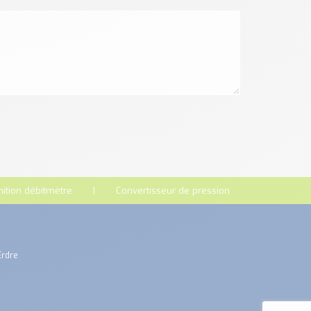
nition débitmètre
Convertisseur de pression
Erdre