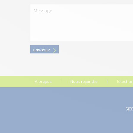
ENVOYER
A propos
Nous rejoindre
Télécha
SIEG