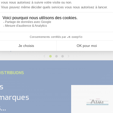
capteur de conductivité cr-
 2 électrodes tecline -
va - jumo
jumo
ISTRIBUONS
s
 marques
..