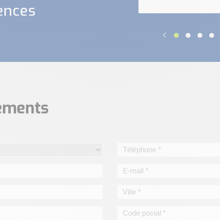
ences
nements