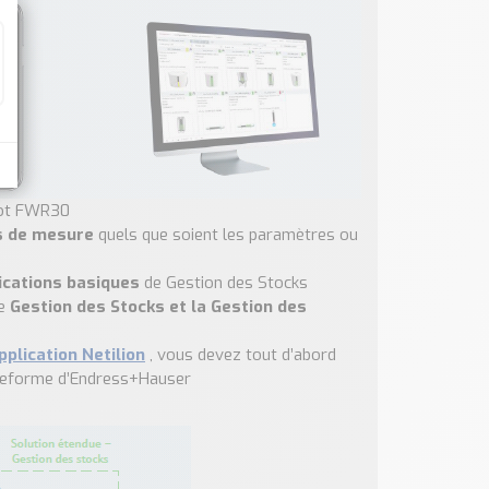
lot FWR30
ts de mesure
quels que soient les paramètres ou
lications basiques
de Gestion des Stocks
e
Gestion des Stocks et la Gestion des
pplication Netilion
, vous devez tout d’abord
ateforme d’Endress+Hauser