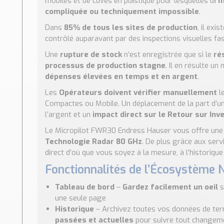
mobiles et de cuves en plastique pour lesquelles la
m
compliquée ou techniquement impossible
.
Dans
85% de tous les sites de production
, il exi
contrôlé auparavant par des inspections visuelles fas
Une
rupture de stock
n’est enregistrée que si le
ré
processus de production stagne
. Il en résulte u
dépenses élevées en temps et en argent
.
Les
Opérateurs doivent vérifier manuellement
le
Compactes ou Mobile. Un déplacement de la part d’u
l’argent et un
impact direct sur le Retour sur In
Le Micropilot FWR30 Endress Hauser vous offre un
Technologie Radar 80 GHz
. De plus grâce aux ser
direct d’où que vous soyez à la mesure, à l’historique e
Fonctionnalités de l’Écosystème N
Tableau de bord
–
Gardez facilement un oeil
s
une seule page
Historique
– Archivez toutes vos données de terr
passées et actuelles
pour suivre tout changeme