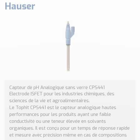
Hauser
Classé par marque
ENDRESS+HAUSER
SICK
RED LION
SCHMERSAL
IDEM SAFETY
Voir toutes les marques …
Nos outils et simulateurs
Téléchargement (Logiciels, Documents,..)
Formulaire sonde température
Capteur de pH Analogique sans verre CPS441
Electrode ISFET pour les industries chimiques, des
Convertisseur de pression
sciences de la vie et agroalimentaires.
Formulaire Débitmètre
Le Tophit CPS441 est le capteur analogique hautes
Calculateur maintien en température
performances pour les produits ayant une faible
Calculateur Chauffage/Liquide/Gaz
conductivité ou une teneur élevée en solvants
organiques. Il est conçu pour un temps de réponse rapide
Blog
et mesure avec précision même en cas de compositions