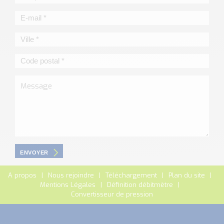
ENVOYER
A propos
Nous rejoindre
Téléchargement
Plan du site
Mentions Légales
Définition débitmètre
Convertisseur de pression