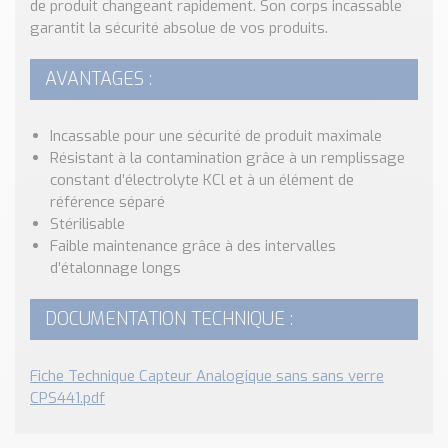
de produit changeant rapidement. Son corps incassable
Nos Réalisations
garantit la sécurité absolue de vos produits.
Conseils et Actualités
Catalogue des essentiels pour les brasseries et micro-
AVANTAGES :
brasseries
Contact & Devis
Incassable pour une sécurité de produit maximale
Devis, Tarifs, Renseignements techniques
Résistant à la contamination grâce à un remplissage
constant d’électrolyte KCl et à un élément de
référence séparé
Stérilisable
Faible maintenance grâce à des intervalles
d’étalonnage longs
DOCUMENTATION TECHNIQUE :
Fiche Technique Capteur Analogique sans sans verre
CPS441.pdf