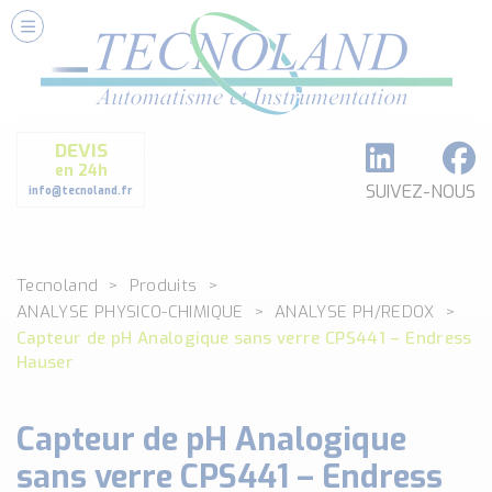
Nos Services
Conseils et Fourniture
Paramétrage et Programmation
DEVIS
Formation et Assistance
en 24h
Architecture I-O Link multi fabricants
SUIVEZ-NOUS
info@tecnoland.fr
Réalisation de SKID Inox
Les Produits
Tecnoland
Produits
Classé par catégorie
ANALYSE PHYSICO-CHIMIQUE
ANALYSE PH/REDOX
DEBIT
Capteur de pH Analogique sans verre CPS441 – Endress
DETECTION
Hauser
ANALYSE PHYSICO-CHIMIQUE
SECURITE MACHINE
Capteur de pH Analogique
ENREGISTREUR + ACQUISITION DE DONNEES
sans verre CPS441 – Endress
Voir toutes les catégories …