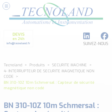
Nos Services
Conseils et Fourniture
Paramétrage et Programmation
DEVIS
Formation et Assistance
en 24h
Architecture I-O Link multi fabricants
SUIVEZ-NOUS
info@tecnoland.fr
Réalisation de SKID Inox
Les Produits
Tecnoland
Produits
SECURITE MACHINE
Classé par catégorie
4- INTERRUPTEUR DE SECURITE MAGNETIQUE NON
DEBIT
CODE
DETECTION
BN 310-10Z 10m Schmersal : Capteur de sécurité
ANALYSE PHYSICO-CHIMIQUE
magnétique non codé
SECURITE MACHINE
ENREGISTREUR + ACQUISITION DE DONNEES
BN 310-10Z 10m Schmersal :
Voir toutes les catégories …