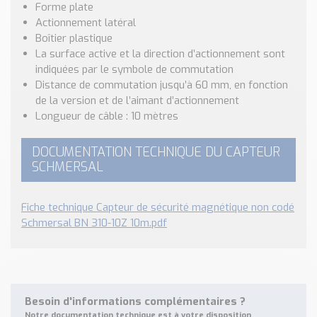
Nos Réalisations
Forme plate
Actionnement latéral
Conseils et Actualités
Boîtier plastique
Catalogue des essentiels pour les brasseries et micro-
La surface active et la direction d’actionnement sont
brasseries
indiquées par le symbole de commutation
Distance de commutation jusqu’à 60 mm, en fonction
Contact & Devis
de la version et de l’aimant d’actionnement
Devis, Tarifs, Renseignements techniques
Longueur de câble : 10 mètres
DOCUMENTATION TECHNIQUE DU CAPTEUR
SCHMERSAL
Fiche technique Capteur de sécurité magnétique non codé
Schmersal BN 310-10Z 10m.pdf
Besoin d'informations complémentaires ?
Notre documentation technique est à votre disposition