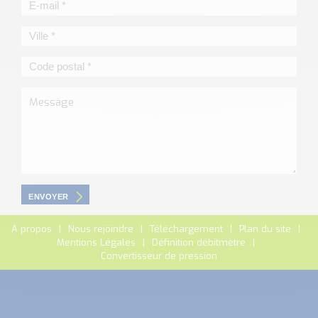
ENVOYER
A propos
Nous rejoindre
Téléchargement
Plan du site
Mentions Légales
Définition débitmètre
Convertisseur de pression