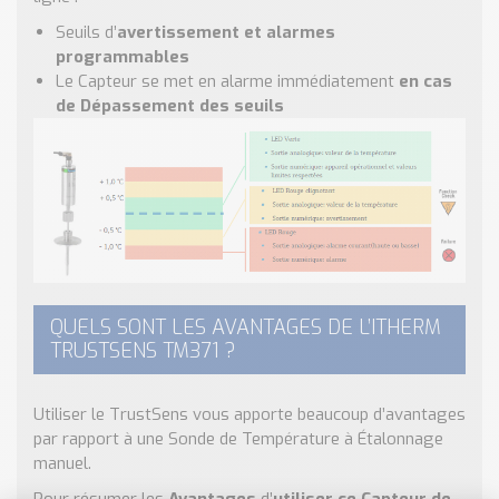
Seuils d’
avertissement et alarmes
programmables
Le Capteur se met en alarme immédiatement
en cas
de Dépassement des seuils
QUELS SONT LES AVANTAGES DE L’ITHERM
TRUSTSENS TM371 ?
Utiliser le TrustSens vous apporte beaucoup d’avantages
par rapport à une Sonde de Température à Étalonnage
manuel.
Pour résumer les
Avantages
d’
utiliser ce Capteur de