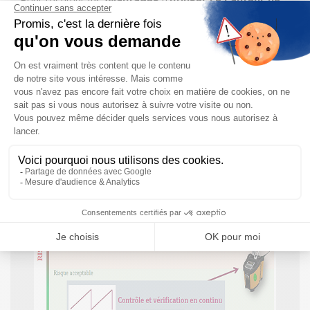
Température
iTherm TrustSens :
Étalonnage Automatique
Meilleur Fiabilité et Sécurité du Process
Ne Nécessite
pas de Personnel Supplémentaires
ou d’Arrêt de l’Installation
Économie de Coût et de Temps
(Plus besoin
d’arrêter votre Processus Production pour Étalonner
la Sonde)
Diminution des Risques
de Dérives des Appareils de
Mesures
Intervalle de Contrôle Rapproché
Chaque fois que
la Température de Curie est atteinte, la
Sonde
s’auto-Étalonne
Identification Immédiate
d’une dérive de la Mesure