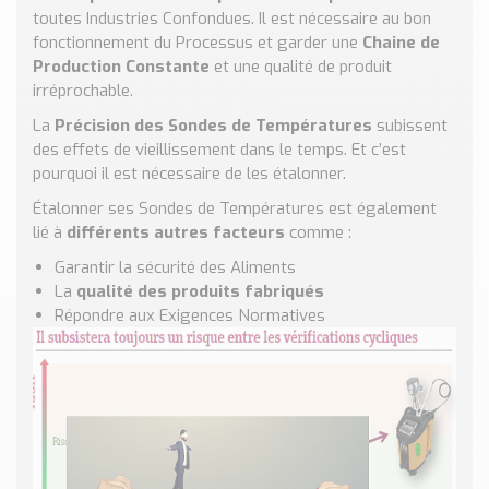
Nos Réalisations
toutes Industries Confondues. Il est nécessaire au bon
Conseils et Actualités
fonctionnement du Processus et garder une
Chaine de
Production Constante
et une qualité de produit
Catalogue des essentiels pour les brasseries et micro-
irréprochable.
brasseries
La
Précision des Sondes de Températures
subissent
Contact & Devis
des effets de vieillissement dans le temps. Et c’est
Devis, Tarifs, Renseignements techniques
pourquoi il est nécessaire de les étalonner.
Étalonner ses Sondes de Températures est également
lié à
différents autres facteurs
comme :
Garantir la sécurité des Aliments
La
qualité des produits fabriqués
Répondre aux Exigences Normatives