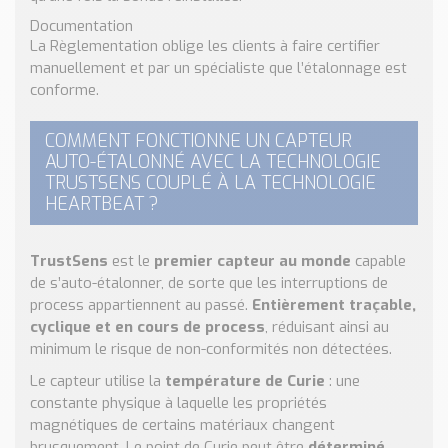
Documentation
La Règlementation oblige les clients à faire certifier
manuellement et par un spécialiste que l’étalonnage est
conforme.
COMMENT FONCTIONNE UN CAPTEUR
AUTO-ÉTALONNÉ AVEC LA TECHNOLOGIE
TRUSTSENS COUPLÉ À LA TECHNOLOGIE
HEARTBEAT ?
TrustSens
est le
premier capteur au monde
capable
de s’auto-étalonner, de sorte que les interruptions de
process appartiennent au passé.
Entièrement traçable,
cyclique et en cours de process
, réduisant ainsi au
minimum le risque de non-conformités non détectées.
Le capteur utilise la
température de Curie
: une
constante physique à laquelle les propriétés
magnétiques de certains matériaux changent
brusquement. Le point de Curie peut être
déterminé