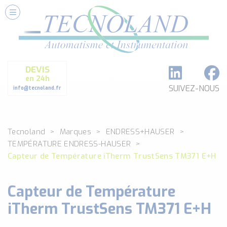
Nos Services
Conseils et Fourniture
Paramétrage et Programmation
DEVIS
Formation et Assistance
en 24h
Architecture I-O Link multi fabricants
SUIVEZ-NOUS
info@tecnoland.fr
Réalisation de SKID Inox
Les Produits
Tecnoland
Marques
ENDRESS+HAUSER
Classé par catégorie
TEMPÉRATURE ENDRESS-HAUSER
DEBIT
Capteur de Température iTherm TrustSens TM371 E+H
DETECTION
ANALYSE PHYSICO-CHIMIQUE
Capteur de Température
SECURITE MACHINE
ENREGISTREUR + ACQUISITION DE DONNEES
iTherm TrustSens TM371 E+H
Voir toutes les catégories …