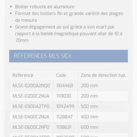
Boitier robuste en aluminium
Format des boitiers fin et grande variété des plages
de mesure
Grand dégagement au sol grâce à son écart par
rapport à la bande magnétique pouvant aller de 10 à
70mm
RÉFÉRENCES MLS SICK
Référence
Code
Zone de détection typ.
Te
MLSE-0200A2NQ0
1104468
200 mm
70
MLSE-0200C2NUA
1113030
200 mm
70
MLSE-0500A2TP0
1092499
500 mm
70
MLSE-0400C2NUA
1128847
400 mm
70
MLSE-0600C2NP0
1138631
600 mm
70