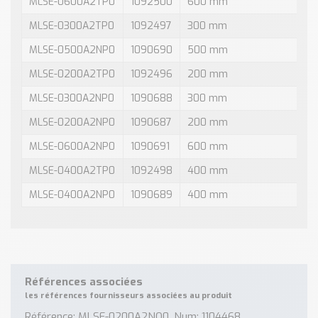
MLSE-0600A2TP0
1092500
600 mm
70
MLSE-0300A2TP0
1092497
300 mm
70
MLSE-0500A2NP0
1090690
500 mm
70
MLSE-0200A2TP0
1092496
200 mm
70
MLSE-0300A2NP0
1090688
300 mm
70
MLSE-0200A2NP0
1090687
200 mm
70
MLSE-0600A2NP0
1090691
600 mm
70
MLSE-0400A2TP0
1092498
400 mm
70
MLSE-0400A2NP0
1090689
400 mm
70
Références associées
les références fournisseurs associées au produit
Référence: MLSE-0200A2NQ0, Num: 1104468