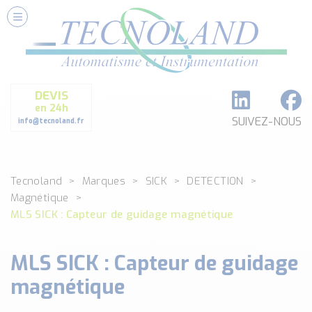
Nos Services
Conseils et Fourniture
Paramétrage et Programmation
DEVIS
Formation et Assistance
en 24h
Architecture I-O Link multi fabricants
SUIVEZ-NOUS
info@tecnoland.fr
Réalisation de SKID Inox
Les Produits
Tecnoland
Marques
SICK
DETECTION
Classé par catégorie
Magnétique
DEBIT
MLS SICK : Capteur de guidage magnétique
DETECTION
ANALYSE PHYSICO-CHIMIQUE
MLS SICK : Capteur de guidage
SECURITE MACHINE
ENREGISTREUR + ACQUISITION DE DONNEES
magnétique
Voir toutes les catégories …