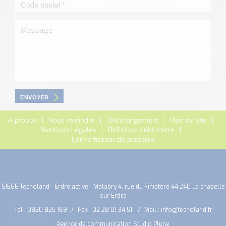
ENVOYER
A propos
Nous rejoindre
Téléchargement
Plan du site
Mentions Légales
Définition débitmètre
Convertisseur de pression
SIEGE Tecnoland - Erdre active - Malabry 4, rue du Finistère 44 240 La chapelle
sur Erdre
Tél :
0820 825 169
Fax : 02 28 01 34 51
Mail :
info@tecnoland.fr
Agence de communication Studio Plune