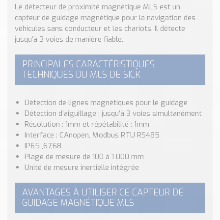
Nos Réalisations
Le détecteur de proximité magnétique MLS est un
Conseils et Actualités
capteur de guidage magnétique pour la navigation des
véhicules sans conducteur et les chariots. Il détecte
Catalogue des essentiels pour les brasseries et micro-
jusqu’à 3 voies de manière fiable.
brasseries
Contact & Devis
PRINCIPALES CARACTÉRISTIQUES
TECHNIQUES DU MLS DE SICK
Devis, Tarifs, Renseignements techniques
Détection de lignes magnétiques pour le guidage
Détection d’aiguillage : jusqu’à 3 voies simultanément
Résolution : 1mm et répétabilité : 1mm
Interface : CAnopen, Modbus RTU RS485
IP65 ,67,68
Plage de mesure de 100 à 1 000 mm
Unité de mesure inertielle intégrée
AVANTAGES À UTILISER CE CAPTEUR DE
GUIDAGE MAGNÉTIQUE MLS