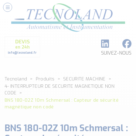
Nos Services
Conseils et Fourniture
Paramétrage et Programmation
DEVIS
Formation et Assistance
en 24h
Architecture I-O Link multi fabricants
SUIVEZ-NOUS
info@tecnoland.fr
Réalisation de SKID Inox
Les Produits
Tecnoland
Produits
SECURITE MACHINE
Classé par catégorie
4- INTERRUPTEUR DE SECURITE MAGNETIQUE NON
DEBIT
CODE
DETECTION
BNS 180-02Z 10m Schmersal : Capteur de sécurité
ANALYSE PHYSICO-CHIMIQUE
magnétique non codé
SECURITE MACHINE
ENREGISTREUR + ACQUISITION DE DONNEES
BNS 180-02Z 10m Schmersal :
Voir toutes les catégories …