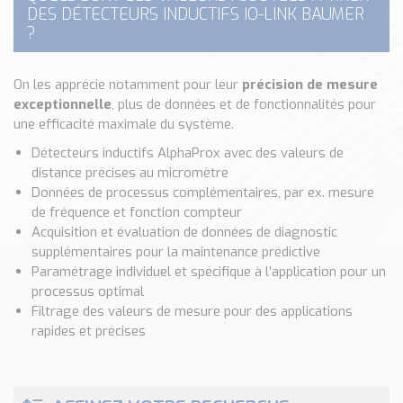
DES DÉTECTEURS INDUCTIFS IO-LINK BAUMER
Classé par marque
?
ENDRESS+HAUSER
SICK
On les apprécie notamment pour leur
précision de mesure
RED LION
exceptionnelle
, plus de données et de fonctionnalités pour
SCHMERSAL
une efficacité maximale du système.
IDEM SAFETY
Détecteurs inductifs AlphaProx avec des valeurs de
Voir toutes les marques …
distance précises au micromètre
Données de processus complémentaires, par ex. mesure
Nos outils et simulateurs
de fréquence et fonction compteur
Téléchargement (Logiciels, Documents,..)
Acquisition et évaluation de données de diagnostic
Formulaire sonde température
supplémentaires pour la maintenance prédictive
Paramétrage individuel et spécifique à l’application pour un
Convertisseur de pression
processus optimal
Formulaire Débitmètre
Filtrage des valeurs de mesure pour des applications
Calculateur maintien en température
rapides et précises
Calculateur Chauffage/Liquide/Gaz
Blog