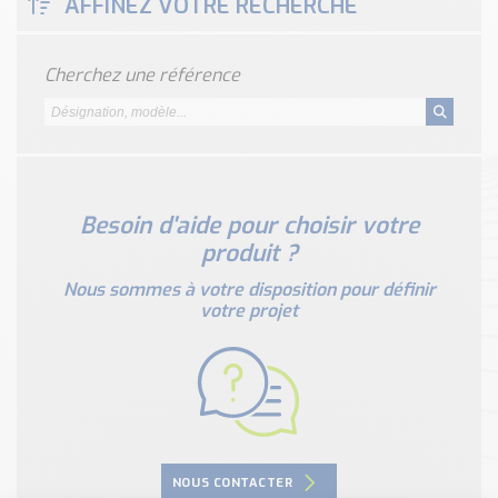
AFFINEZ VOTRE RECHERCHE
Nos Réalisations
Conseils et Actualités
Catalogue des essentiels pour les brasseries et micro-
Cherchez une référence
brasseries
Contact & Devis
Devis, Tarifs, Renseignements techniques
Besoin d'aide pour choisir votre
produit ?
Nous sommes à votre disposition pour définir
votre projet
NOUS CONTACTER