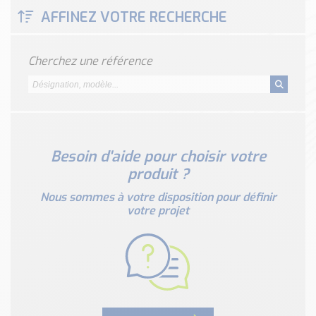
Classé par marque
AFFINEZ VOTRE RECHERCHE
ENDRESS+HAUSER
SICK
Cherchez une référence
RED LION
SCHMERSAL
IDEM SAFETY
Voir toutes les marques …
Besoin d'aide pour choisir votre
Nos outils et simulateurs
produit ?
Téléchargement (Logiciels, Documents,..)
Formulaire sonde température
Nous sommes à votre disposition pour définir
votre projet
Convertisseur de pression
Formulaire Débitmètre
Calculateur maintien en température
Calculateur Chauffage/Liquide/Gaz
Blog