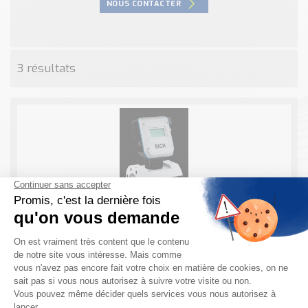
NOUS CONTACTER
Nos Réalisations
Conseils et Actualités
Catalogue des essentiels pour les brasseries et micro-
brasseries
3 résultats
Contact & Devis
Devis, Tarifs, Renseignements techniques
FLOWSIC 550 : Compteur de débit de gaz
haute pression pour la distribution du gaz
naturel
Les principaux avantages à utiliser le FLOWSIC 550 de