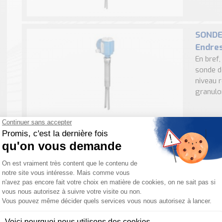
SONDE
Endre
En bref
sonde d
niveau r
granulom
SONDE
Endre
En bref
Solipha
pour les
pulvérule