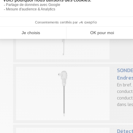
SONDE 
Détecti
à haute 
tiges 1
pour ...
SONDE 
Endre
En bref,
conduct
conducti
dans les
Détect