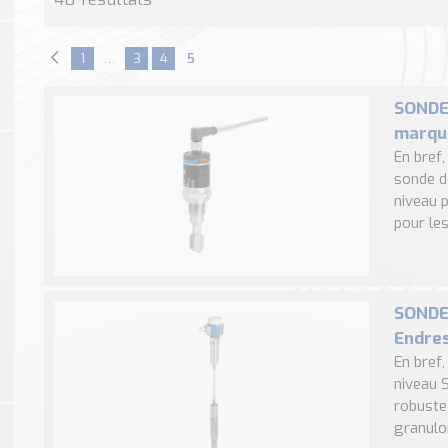
1
…
3
4
5
SONDE
marqu
En bref
sonde d
niveau 
pour les 
SONDE
Endre
En bref
niveau 
robuste
granulom