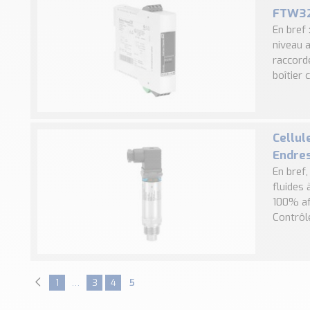
FTW3
En bref
niveau a
raccord
boîtier 
Cellul
Endre
En bref
fluides 
100% af
Contrôle
1
…
3
4
5