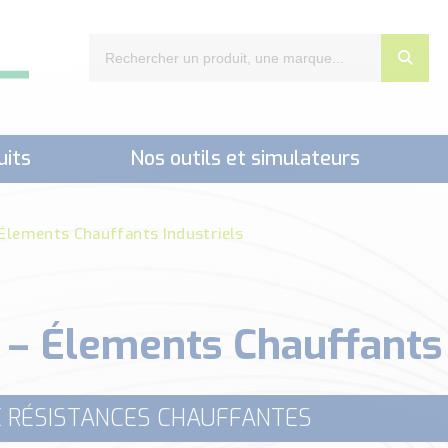
uits
Nos outils et simulateurs
nts,..)
- Élements Chauffants Industriels
i – Élements Chauffants
E RÉSISTANCES CHAUFFANTES