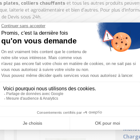
 plates, colliers chauffants
et tous les autres produits peuven
que, laiterie et agroalimentaire et bien d’autres. Pour plus d’infor
 de Devis sous 24h.
4 résultats
Cartou
En bref
Chauffa
applica
élevées
Monot
Charg