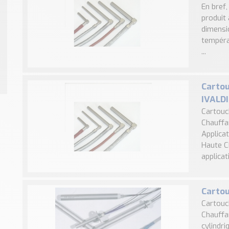
En bref
produit
dimensi
tempéra
...
Carto
IVALDI
Cartouc
Chauffa
Applica
Haute C
applicati
Cartou
Cartouc
Chauffan
cylindri