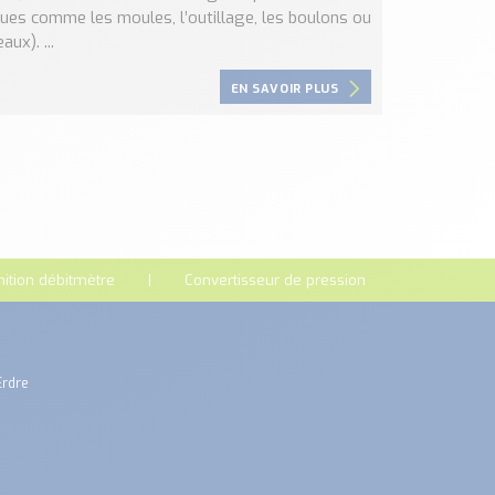
ques comme les moules, l’outillage, les boulons ou
aux). ...
EN SAVOIR PLUS
nition débitmètre
Convertisseur de pression
Erdre