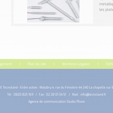
métalli
les plate
rgement
Plan du site
Mentions Légales
Défi
E Tecnoland - Erdre active - Malabry 4, rue du Finistère 44 240 La chapelle sur 
Tél :
0820 825 169
Fax : 02 28 01 34 51
Mail :
info@tecnoland.fr
Agence de communication Studio Plune