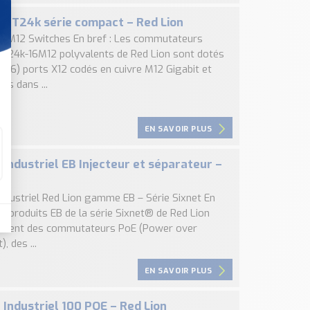
 NT24k série compact – Red Lion
6M12 Switches En bref : Les commutateurs
T24k-16M12 polyvalents de Red Lion sont dotés
 (16) ports X12 codés en cuivre M12 Gigabit et
és dans ...
EN SAVOIR PLUS
 Industriel EB Injecteur et séparateur –
on
industriel Red Lion gamme EB – Série Sixnet En
es produits EB de la série Sixnet® de Red Lion
nent des commutateurs PoE (Power over
, des ...
EN SAVOIR PLUS
 Industriel 100 POE – Red Lion