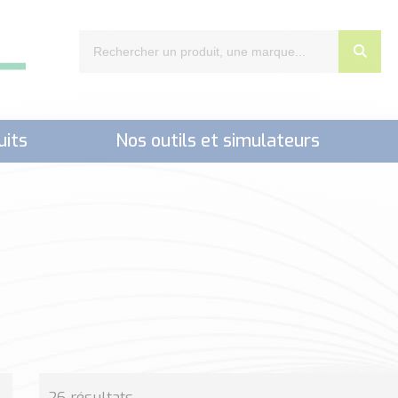
uits
Nos outils et simulateurs
nts,..)
26 résultats