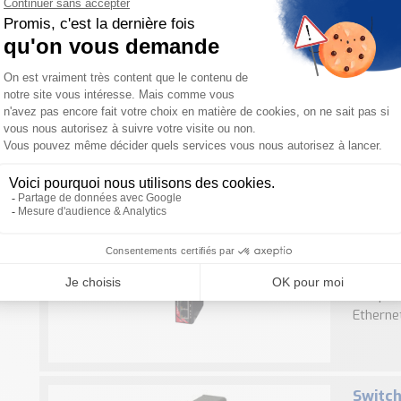
Switch
NT24k 1
gérés N
de seize
sont log
Switch
Red Li
Switch 
bref : L
compren
Ethernet)
Switch