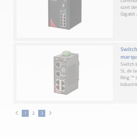
commuta
sont de
Gigabit 
Switch
marque
Switch 
SL de l
Ring ™ 
industri
1
2
3