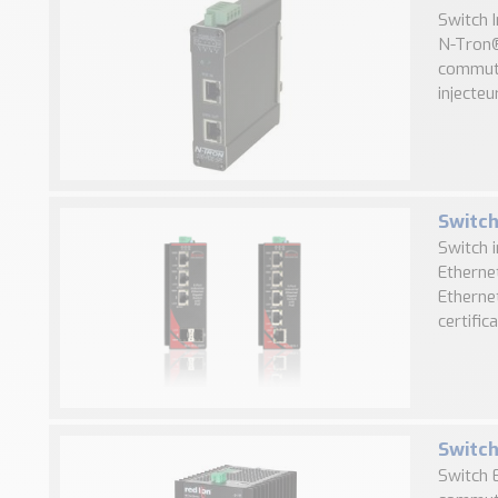
Switch 
N-Tron®
commuta
injecteu
Switch
Switch 
Etherne
Etherne
certific
Switc
Switch 