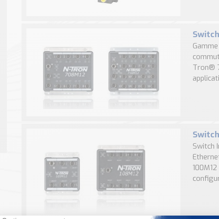
Switch
Gamme 7
commuta
Tron® 7
applica
Switch
Switch 
Etherne
100M12 
configur