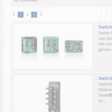
1
2
3
Switch
Switch 
Lion Si
huit con
gérées d
Switch
Switch 
Etherne
Sixnet®
un ...