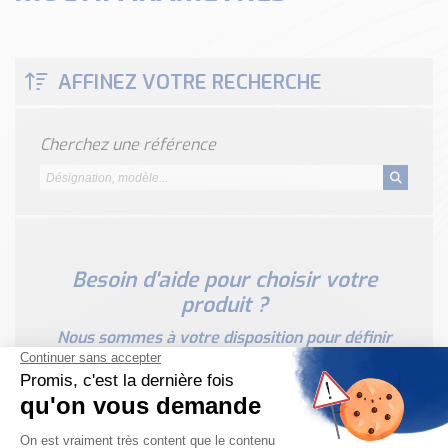
Classé par marque
ENDRESS+HAUSER
SICK
AFFINEZ VOTRE RECHERCHE
RED LION
SCHMERSAL
Cherchez une référence
IDEM SAFETY
Voir toutes les marques …
Nos outils et simulateurs
Téléchargement (Logiciels, Documents,..)
Besoin d'aide pour choisir votre
Formulaire sonde température
produit ?
Convertisseur de pression
Formulaire Débitmètre
Nous sommes à votre disposition pour définir
votre projet
Calculateur maintien en température
Calculateur Chauffage/Liquide/Gaz
Blog