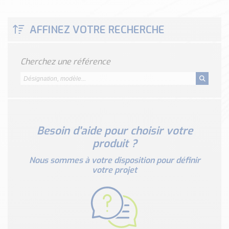
Classé par marque
ENDRESS+HAUSER
AFFINEZ VOTRE RECHERCHE
SICK
RED LION
Cherchez une référence
SCHMERSAL
IDEM SAFETY
Voir toutes les marques …
Nos outils et simulateurs
Téléchargement (Logiciels, Documents,..)
Besoin d'aide pour choisir votre
produit ?
Formulaire sonde température
Convertisseur de pression
Nous sommes à votre disposition pour définir
votre projet
Formulaire Débitmètre
Calculateur maintien en température
Calculateur Chauffage/Liquide/Gaz
Blog