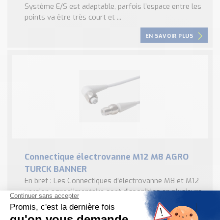
Système E/S est adaptable, parfois l’espace entre les
points va être très court et ...
EN SAVOIR PLUS
Connectique électrovanne M12 M8 AGRO
TURCK BANNER
En bref : Les Connectiques d’électrovanne M8 et M12
version agroalimentaire sont disponibles en plusieurs
versions : Versions M12 séries TFG / TFE 3 Variantes
en 4 et 5 pôles ...