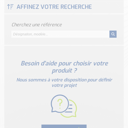
Classé par marque
AFFINEZ VOTRE RECHERCHE
ENDRESS+HAUSER
SICK
Cherchez une référence
RED LION
SCHMERSAL
IDEM SAFETY
Voir toutes les marques …
Besoin d'aide pour choisir votre
Nos outils et simulateurs
produit ?
Téléchargement (Logiciels, Documents,..)
Formulaire sonde température
Nous sommes à votre disposition pour définir
votre projet
Convertisseur de pression
Formulaire Débitmètre
Calculateur maintien en température
Calculateur Chauffage/Liquide/Gaz
Blog