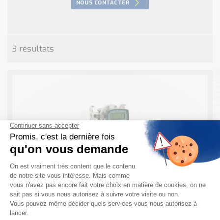
NOUS CONTACTER
Nos Réalisations
Conseils et Actualités
Catalogue des essentiels pour les brasseries et micro-
brasseries
3 résultats
Contact & Devis
Devis, Tarifs, Renseignements techniques
COMPTEUR VOLUMETRIQUE A ROUE OVALE –
REDWOOD
En bref, le compteur volumétrique à roue ovale
REDWOOD : Insensible à la variation de viscosité et ou