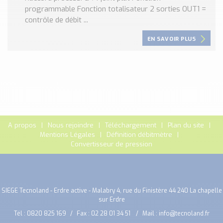
programmable Fonction totalisateur 2 sorties OUT1 =
contrôle de débit ...
EN SAVOIR PLUS
A propos
Nous rejoindre
Téléchargement
Plan du site
Mentions Légales
Définition débitmètre
Convertisseur de pression
SIEGE Tecnoland - Erdre active - Malabry 4, rue du Finistère 44 240 La chapelle
sur Erdre
Tél :
0820 825 169
Fax : 02 28 01 34 51
Mail :
info@tecnoland.fr