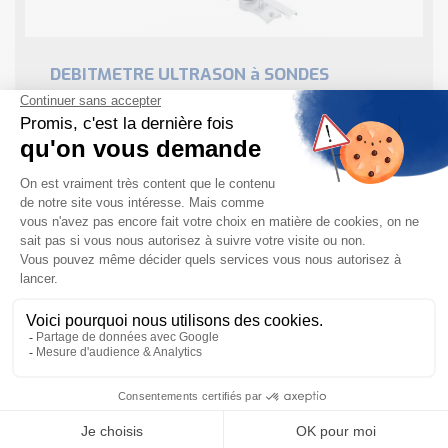
DEBITMETRE ULTRASON à SONDES
AMOVIBLES EXTERIEURES VERSION 93W
Endress Hauser
En bref, décrouvez le Débitmètre à ultrason 93W
d’Endress+Hauser : Le capteur à clamper Prosonic
Flow W a été conçu spécialement pour les applications
d’eau et d’eaux usées. Combiné au transmetteur ...
EN SAVOIR PLUS