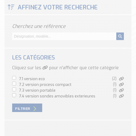
Classé par marque
AFFINEZ VOTRE RECHERCHE
ENDRESS+HAUSER
SICK
Cherchez une référence
RED LION
SCHMERSAL
IDEM SAFETY
Voir toutes les marques …
LES CATÉGORIES
Cliquez sur les
pour n'afficher que cette catégorie
Nos outils et simulateurs
Téléchargement (Logiciels, Documents,..)
7.1 version eco
(2)
Formulaire sonde température
7.2 version process compact
(1)
7.3 version portable
(1)
Convertisseur de pression
7.4 version sondes amovibles exterieures
(1)
Formulaire Débitmètre
Calculateur maintien en température
FILTRER
Calculateur Chauffage/Liquide/Gaz
Blog