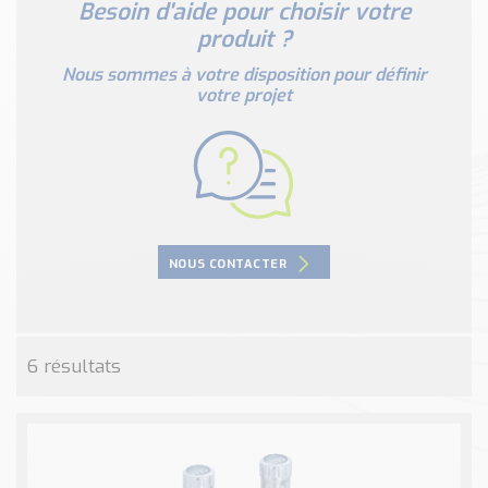
Besoin d'aide pour choisir votre
Nos Réalisations
produit ?
Conseils et Actualités
Catalogue des essentiels pour les brasseries et micro-
Nous sommes à votre disposition pour définir
brasseries
votre projet
Contact & Devis
Devis, Tarifs, Renseignements techniques
NOUS CONTACTER
6 résultats