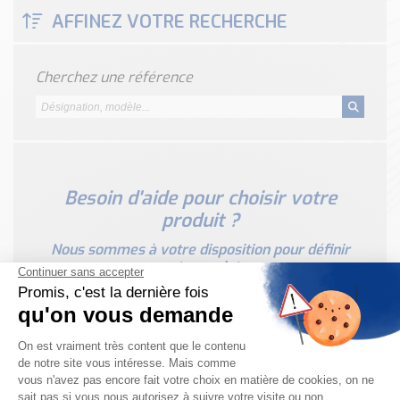
Classé par marque
AFFINEZ VOTRE RECHERCHE
ENDRESS+HAUSER
SICK
Cherchez une référence
RED LION
SCHMERSAL
IDEM SAFETY
Voir toutes les marques …
Besoin d'aide pour choisir votre
Nos outils et simulateurs
produit ?
Téléchargement (Logiciels, Documents,..)
Formulaire sonde température
Nous sommes à votre disposition pour définir
votre projet
Convertisseur de pression
Formulaire Débitmètre
Calculateur maintien en température
Calculateur Chauffage/Liquide/Gaz
Blog