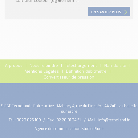
soit leur couleur (également ...
EN SAVOIR PLUS
A propos
Nous rejoindre
Téléchargement
Plan du site
Mentions Légales
Définition débitmètre
Convertisseur de pression
SIEGE Tecnoland - Erdre active - Malabry 4, rue du Finistère 44 240 La chapelle
sur Erdre
Tél :
0820 825 169
Fax : 02 28 01 34 51
Mail :
info@tecnoland.fr
Agence de communication Studio Plune