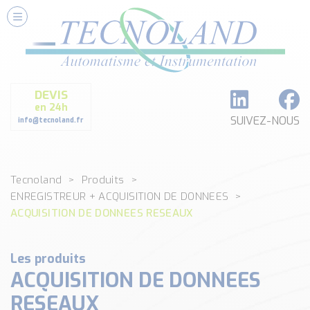
Nos Services
Conseils et Fourniture
Paramétrage et Programmation
DEVIS
Formation et Assistance
en 24h
Architecture I-O Link multi fabricants
SUIVEZ-NOUS
info@tecnoland.fr
Réalisation de SKID Inox
Les Produits
Tecnoland
Produits
Classé par catégorie
ENREGISTREUR + ACQUISITION DE DONNEES
DEBIT
ACQUISITION DE DONNEES RESEAUX
DETECTION
ANALYSE PHYSICO-CHIMIQUE
Les produits
SECURITE MACHINE
ACQUISITION DE DONNEES
ENREGISTREUR + ACQUISITION DE DONNEES
Voir toutes les catégories …
RESEAUX