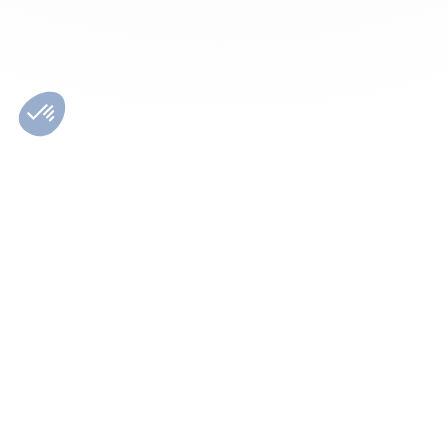
A propos
Nous rejoindre
Téléchargement
Plan du site
Mentions Légales
Définition débitmètre
Convertisseur de pression
SIEGE Tecnoland - Erdre active - Malabry 4, rue du Finistère 44 240 La chapelle
sur Erdre
Tél :
0820 825 169
Fax : 02 28 01 34 51
Mail :
info@tecnoland.fr
Agence de communication Studio Plune