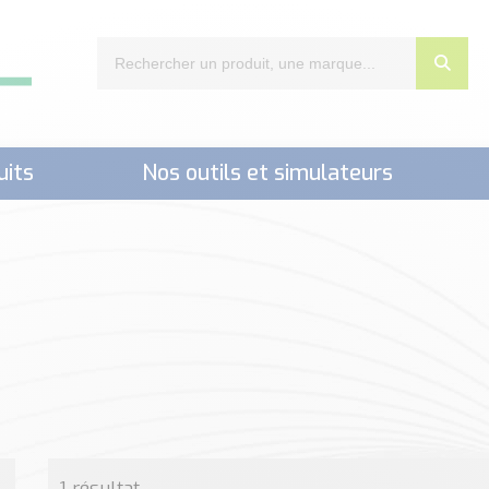
uits
Nos outils et simulateurs
nts,..)
1 résultat