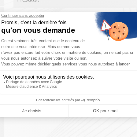
Tag-LO
vos ap
Détermi
autonom
applicat
temps r