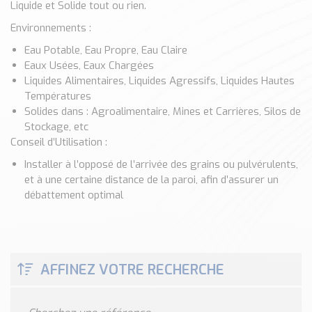
Liquide et Solide tout ou rien.
Classé par marque
Environnements :
ENDRESS+HAUSER
Eau Potable, Eau Propre, Eau Claire
SICK
Eaux Usées, Eaux Chargées
RED LION
Liquides Alimentaires, Liquides Agressifs, Liquides Hautes
SCHMERSAL
Températures
IDEM SAFETY
Solides dans : Agroalimentaire, Mines et Carrières, Silos de
Stockage, etc
Voir toutes les marques …
Conseil d’Utilisation :
Nos outils et simulateurs
Installer à l’opposé de l’arrivée des grains ou pulvérulents,
Téléchargement (Logiciels, Documents,..)
et à une certaine distance de la paroi, afin d’assurer un
Formulaire sonde température
débattement optimal
Convertisseur de pression
Formulaire Débitmètre
Calculateur maintien en température
AFFINEZ VOTRE RECHERCHE
Calculateur Chauffage/Liquide/Gaz
Blog