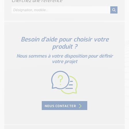
Cherchez une référence
Nos Réalisations
Conseils et Actualités
Catalogue des essentiels pour les brasseries et micro-
brasseries
Contact & Devis
Besoin d'aide pour choisir votre
Devis, Tarifs, Renseignements techniques
produit ?
Nous sommes à votre disposition pour définir
votre projet
NOUS CONTACTER