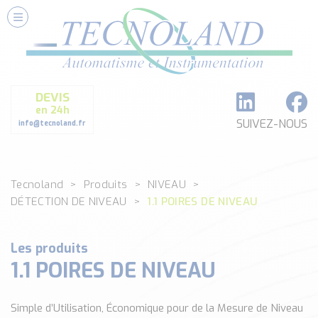
Nos Services
Conseils et Fourniture
Paramétrage et Programmation
DEVIS
Formation et Assistance
en 24h
Architecture I-O Link multi fabricants
SUIVEZ-NOUS
info@tecnoland.fr
Réalisation de SKID Inox
Les Produits
Tecnoland
Produits
NIVEAU
Classé par catégorie
DÉTECTION DE NIVEAU
1.1 POIRES DE NIVEAU
DEBIT
DETECTION
ANALYSE PHYSICO-CHIMIQUE
Les produits
1.1 POIRES DE NIVEAU
SECURITE MACHINE
ENREGISTREUR + ACQUISITION DE DONNEES
Voir toutes les catégories …
Simple d’Utilisation, Économique pour de la Mesure de Niveau