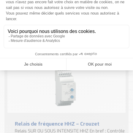
Nos Réalisations
Conseils et Actualités
Catalogue des essentiels pour les brasseries et micro-
NOUS CONTACTER
brasseries
Contact & Devis
Devis, Tarifs, Renseignements techniques
1 résultat
Relais de fréquence HHZ – Crouzet
Relais SUR OU SOUS INTENSITE HHZ En bref : Contrôle