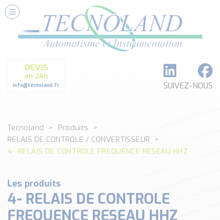
Nos Services
Conseils et Fourniture
Paramétrage et Programmation
DEVIS
Formation et Assistance
en 24h
Architecture I-O Link multi fabricants
SUIVEZ-NOUS
info@tecnoland.fr
Réalisation de SKID Inox
Les Produits
Tecnoland
Produits
Classé par catégorie
RELAIS DE CONTROLE / CONVERTISSEUR
DEBIT
4- RELAIS DE CONTROLE FREQUENCE RESEAU HHZ
DETECTION
ANALYSE PHYSICO-CHIMIQUE
Les produits
SECURITE MACHINE
4- RELAIS DE CONTROLE
ENREGISTREUR + ACQUISITION DE DONNEES
Voir toutes les catégories …
FREQUENCE RESEAU HHZ