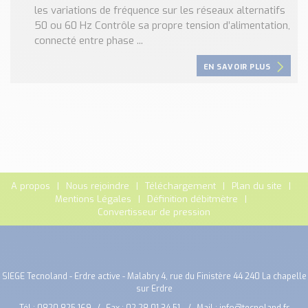
les variations de fréquence sur les réseaux alternatifs
50 ou 60 Hz Contrôle sa propre tension d’alimentation,
connecté entre phase ...
EN SAVOIR PLUS
A propos
Nous rejoindre
Téléchargement
Plan du site
Mentions Légales
Définition débitmètre
Convertisseur de pression
SIEGE Tecnoland - Erdre active - Malabry 4, rue du Finistère 44 240 La chapelle
sur Erdre