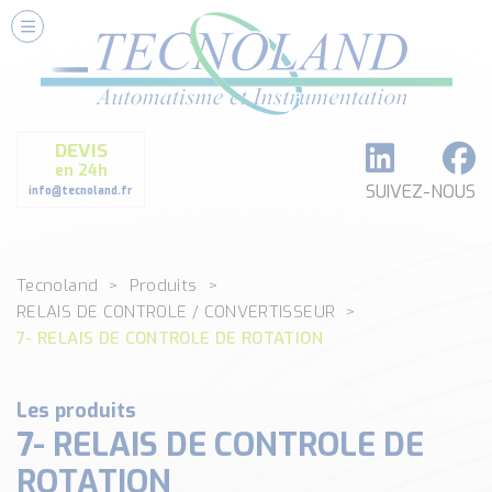
Nos Services
Conseils et Fourniture
Paramétrage et Programmation
DEVIS
Formation et Assistance
en 24h
Architecture I-O Link multi fabricants
SUIVEZ-NOUS
info@tecnoland.fr
Réalisation de SKID Inox
Les Produits
Tecnoland
Produits
Classé par catégorie
RELAIS DE CONTROLE / CONVERTISSEUR
DEBIT
7- RELAIS DE CONTROLE DE ROTATION
DETECTION
ANALYSE PHYSICO-CHIMIQUE
Les produits
SECURITE MACHINE
7- RELAIS DE CONTROLE DE
ENREGISTREUR + ACQUISITION DE DONNEES
Voir toutes les catégories …
ROTATION