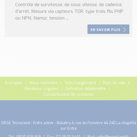
Contrôle de survitesse, de sous vitesse, de cadence,
d’arrêt. Mesure via capteurs TOR, type trois fils PNP
ou NPN, Namur, tension ...
EN SAVOIR PLUS
A propos
Nous rejoindre
Téléchargement
Plan du site
Mentions Légales
Définition débitmètre
Convertisseur de pression
SIEGE Tecnoland - Erdre active - Malabry 4, rue du Finistère 44 240 La chapelle
sur Erdre