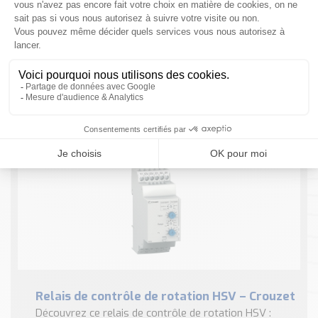
Nos Réalisations
Conseils et Actualités
Catalogue des essentiels pour les brasseries et micro-
NOUS CONTACTER
brasseries
Contact & Devis
Devis, Tarifs, Renseignements techniques
1 résultat
Relais de contrôle de rotation HSV – Crouzet
Découvrez ce relais de contrôle de rotation HSV :