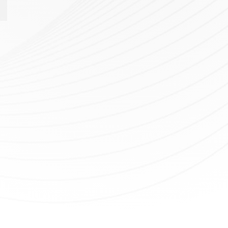
rgement
Plan du site
Mentions Légales
Défi