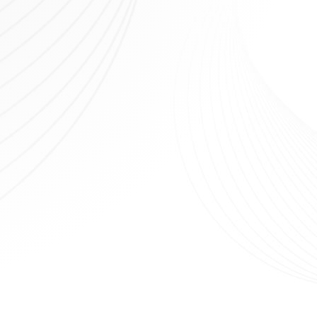
nition débitmètre
Convertisseur de pression