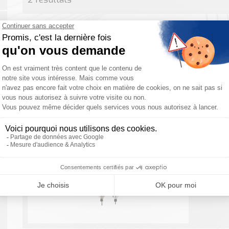
Barriè
Barrièr
(CEI 614
robuste
Contrôle 
Barriè
SICK
Barrièr
(CEI 614
de prote