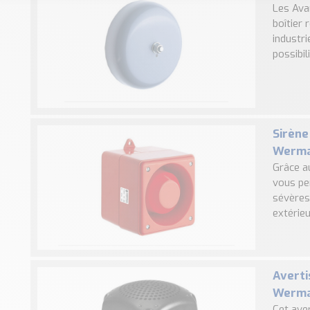
Les Ava
boîtier
industri
possibil
Sirène
Werma 
Grâce a
vous pe
sévères 
extérie
Averti
Werm
Cet ave