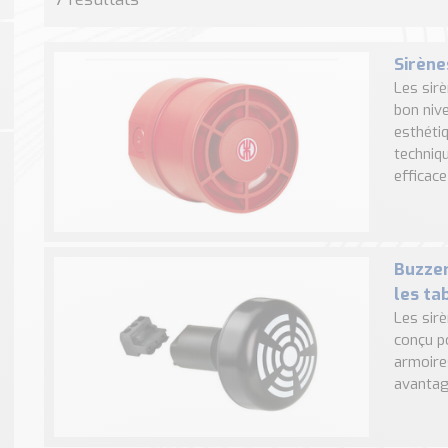
Sirène
Les sir
bon niv
esthétiq
techniq
efficace 
Buzzer
les ta
Les sir
conçu p
armoire
avantag