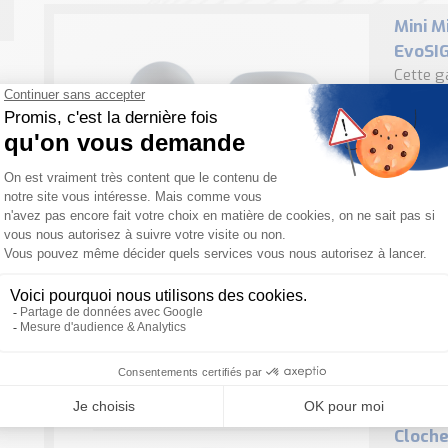
Mini M
EvoSI
Cette g
disponib
adapté à
avantage
Averti
zones
Ce prod
Les ave
dévelop
d’explos
Cloche