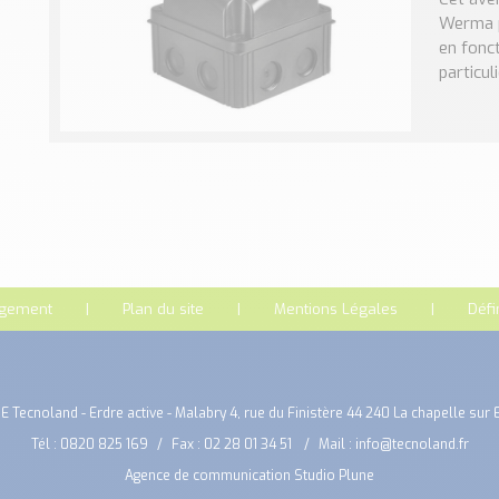
Werma p
en fonct
particul
rgement
Plan du site
Mentions Légales
Défi
E Tecnoland - Erdre active - Malabry 4, rue du Finistère 44 240 La chapelle sur 
Tél :
0820 825 169
Fax : 02 28 01 34 51
Mail :
info@tecnoland.fr
Agence de communication Studio Plune