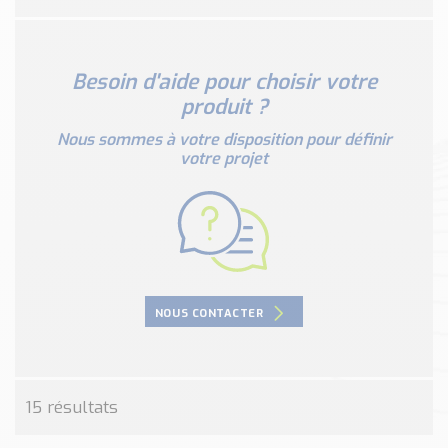
Nos Réalisations
Conseils et Actualités
Catalogue des essentiels pour les brasseries et micro-
Besoin d'aide pour choisir votre
brasseries
produit ?
Contact & Devis
Nous sommes à votre disposition pour définir
Devis, Tarifs, Renseignements techniques
votre projet
NOUS CONTACTER
15 résultats