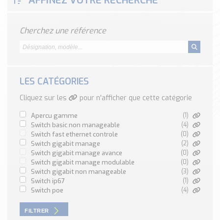
AFFINEZ VOTRE RECHERCHE
Classé par marque
ENDRESS+HAUSER
Cherchez une référence
SICK
RED LION
SCHMERSAL
IDEM SAFETY
LES CATÉGORIES
Voir toutes les marques …
Cliquez sur les
pour n'afficher que cette catégorie
Nos outils et simulateurs
apercu gamme
(1)
Téléchargement (Logiciels, Documents,..)
switch basic non manageable
(4)
switch fast ethernet controle
(0)
Formulaire sonde température
switch gigabit manage
(2)
Convertisseur de pression
switch gigabit manage avance
(0)
switch gigabit manage modulable
(0)
Formulaire Débitmètre
switch gigabit non manageable
(3)
Calculateur maintien en température
switch ip67
(1)
Calculateur Chauffage/Liquide/Gaz
switch poe
(4)
Blog
FILTRER