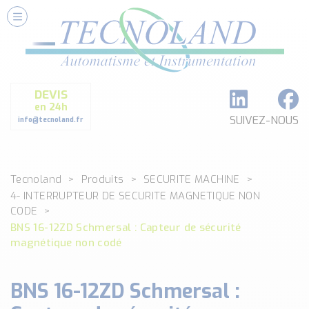
Nos Services
Conseils et Fourniture
Paramétrage et Programmation
DEVIS
Formation et Assistance
en 24h
Architecture I-O Link multi fabricants
SUIVEZ-NOUS
info@tecnoland.fr
Réalisation de SKID Inox
Les Produits
Tecnoland
Produits
SECURITE MACHINE
Classé par catégorie
4- INTERRUPTEUR DE SECURITE MAGNETIQUE NON
DEBIT
CODE
DETECTION
BNS 16-12ZD Schmersal : Capteur de sécurité
ANALYSE PHYSICO-CHIMIQUE
magnétique non codé
SECURITE MACHINE
ENREGISTREUR + ACQUISITION DE DONNEES
BNS 16-12ZD Schmersal :
Voir toutes les catégories …