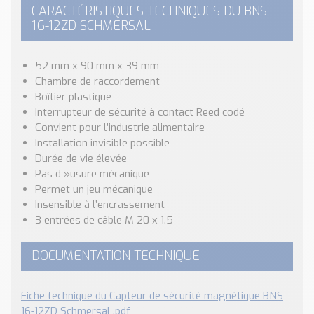
Nos Réalisations
CARACTÉRISTIQUES TECHNIQUES DU BNS
Conseils et Actualités
16-12ZD SCHMERSAL
Catalogue des essentiels pour les brasseries et micro-
brasseries
52 mm x 90 mm x 39 mm
Chambre de raccordement
Contact & Devis
Boîtier plastique
Devis, Tarifs, Renseignements techniques
Interrupteur de sécurité à contact Reed codé
Convient pour l’industrie alimentaire
Installation invisible possible
Durée de vie élevée
Pas d »usure mécanique
Permet un jeu mécanique
Insensible à l’encrassement
3 entrées de câble M 20 x 1.5
DOCUMENTATION TECHNIQUE
Fiche technique du Capteur de sécurité magnétique BNS
16-12ZD Schmersal .pdf