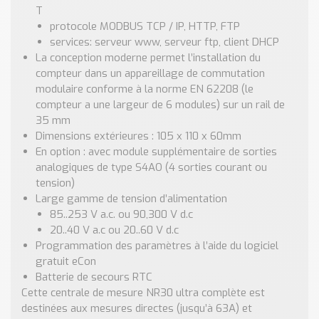
T
protocole MODBUS TCP / IP, HTTP, FTP
services: serveur www, serveur ftp, client DHCP
La conception moderne permet l’installation du
compteur dans un appareillage de commutation
modulaire conforme à la norme EN 62208 (le
compteur a une largeur de 6 modules) sur un rail de
35 mm
Dimensions extérieures : 105 x 110 x 60mm
En option : avec module supplémentaire de sorties
analogiques de type S4AO (4 sorties courant ou
tension)
Large gamme de tension d’alimentation
85..253 V a.c. ou 90,300 V d.c
20..40 V a.c ou 20..60 V d.c
Programmation des paramètres à l’aide du logiciel
gratuit eCon
Batterie de secours RTC
Cette centrale de mesure NR30 ultra complète est
destinées aux mesures directes (jusqu’à 63A) et