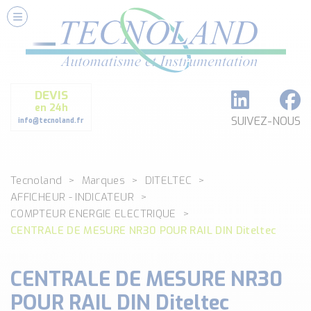
Nos Services
Conseils et Fourniture
Paramétrage et Programmation
DEVIS
Formation et Assistance
en 24h
Architecture I-O Link multi fabricants
SUIVEZ-NOUS
info@tecnoland.fr
Réalisation de SKID Inox
Les Produits
Tecnoland
Marques
DITELTEC
Classé par catégorie
AFFICHEUR - INDICATEUR
DEBIT
COMPTEUR ENERGIE ELECTRIQUE
DETECTION
CENTRALE DE MESURE NR30 POUR RAIL DIN Diteltec
ANALYSE PHYSICO-CHIMIQUE
SECURITE MACHINE
CENTRALE DE MESURE NR30
ENREGISTREUR + ACQUISITION DE DONNEES
POUR RAIL DIN Diteltec
Voir toutes les catégories …