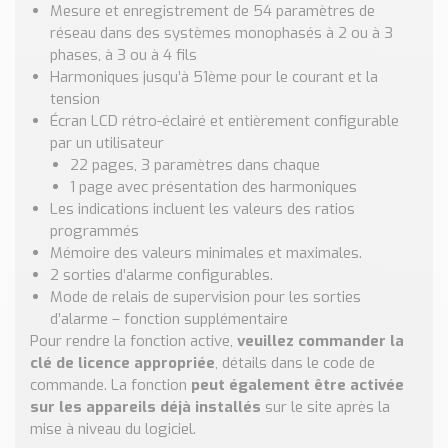
Nos Réalisations
Mesure et enregistrement de 54 paramètres de
réseau dans des systèmes monophasés à 2 ou à 3
Conseils et Actualités
phases, à 3 ou à 4 fils
Catalogue des essentiels pour les brasseries et micro-
Harmoniques jusqu’à 51ème pour le courant et la
brasseries
tension
Écran LCD rétro-éclairé et entièrement configurable
Contact & Devis
par un utilisateur
Devis, Tarifs, Renseignements techniques
22 pages, 3 paramètres dans chaque
1 page avec présentation des harmoniques
Les indications incluent les valeurs des ratios
programmés
Mémoire des valeurs minimales et maximales.
2 sorties d’alarme configurables.
Mode de relais de supervision pour les sorties
d’alarme – fonction supplémentaire
Pour rendre la fonction active,
veuillez commander la
clé de licence appropriée
, détails dans le code de
commande. La fonction
peut également être activée
sur les appareils déjà installés
sur le site après la
mise à niveau du logiciel.