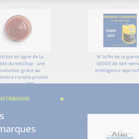
🚨 la fin de la gamme
lité du ketchup : une
s3000 de sick sens
évolution grâce au
intelligence approch
mètre coriolis proline
promass i 300
ISTRIBUONS
s
 marques