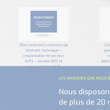
[recrutement] commercial
contrôle en ligne de la
itinérant technique –
qua
responsable de secteur
r
(h/f) – vendée (85) et
débit
maine-et-loire (49)
LES MARQUES QUE NOUS D
Nous disposon
de plus de 20