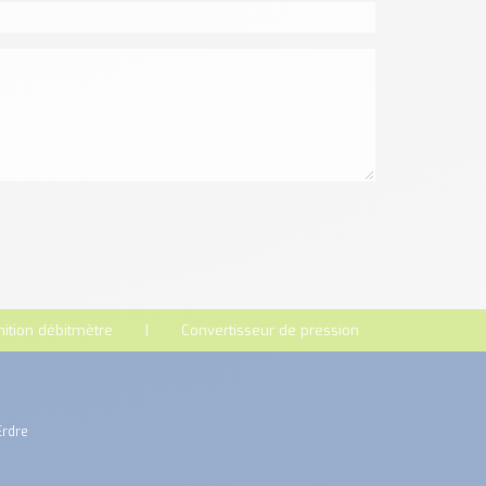
nition débitmètre
Convertisseur de pression
Erdre