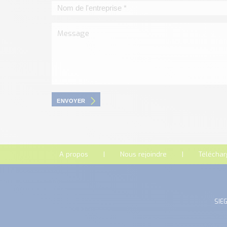
ENVOYER
A propos
Nous rejoindre
Télécha
SIEG