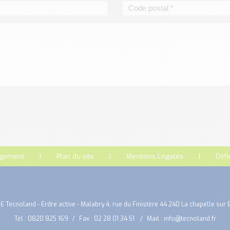
rgement
Plan du site
Mentions Légales
Défi
E Tecnoland - Erdre active - Malabry 4, rue du Finistère 44 240 La chapelle sur 
Tél :
0820 825 169
Fax : 02 28 01 34 51
Mail :
info@tecnoland.fr