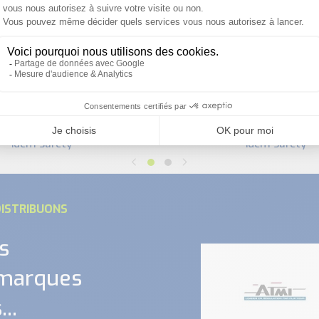
wmc : interrupteur de
rité codé hygiecode -
sécurité codé non con
idem safety
idem safety
ISTRIBUONS
s
 marques
..