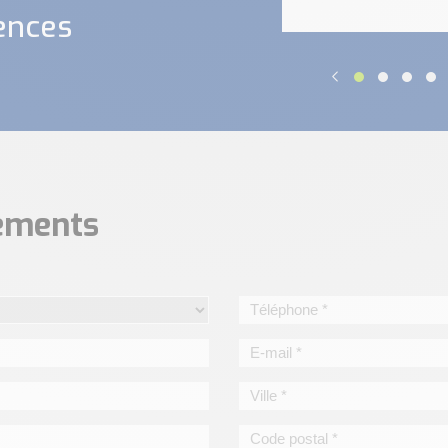
ences
nements