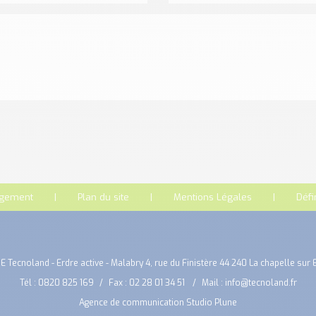
rgement
Plan du site
Mentions Légales
Défi
E Tecnoland - Erdre active - Malabry 4, rue du Finistère 44 240 La chapelle sur 
Tél :
0820 825 169
Fax : 02 28 01 34 51
Mail :
info@tecnoland.fr
Agence de communication Studio Plune