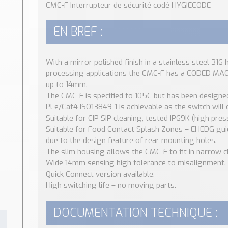
CMC-F Interrupteur de sécurité codé HYGIECODE
EN BREF :
With a mirror polished finish in a stainless steel 316
processing applications the CMC-F has a CODED M
up to 14mm.
The CMC-F is specified to 105C but has been designe
PLe/Cat4 ISO13849-1 is achievable as the switch will
Suitable for CIP SIP cleaning, tested IP69K (high pre
Suitable for Food Contact Splash Zones – EHEDG guid
due to the design feature of rear mounting holes.
The slim housing allows the CMC-F to fit in narrow c
Wide 14mm sensing high tolerance to misalignment.
Quick Connect version available.
High switching life – no moving parts.
DOCUMENTATION TECHNIQUE :