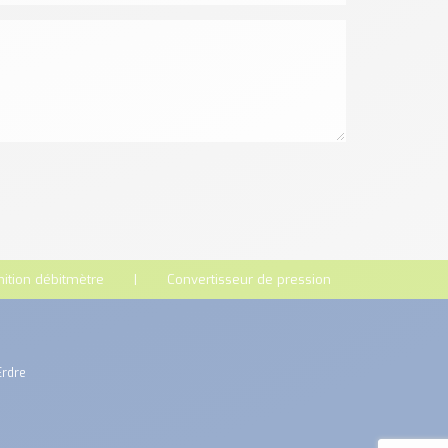
nition débitmètre
Convertisseur de pression
Erdre