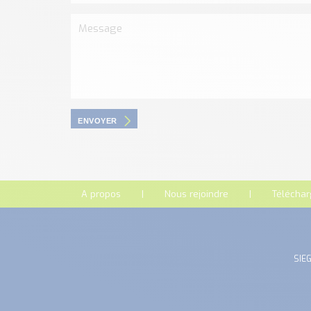
ENVOYER
A propos
Nous rejoindre
Télécha
SIEG