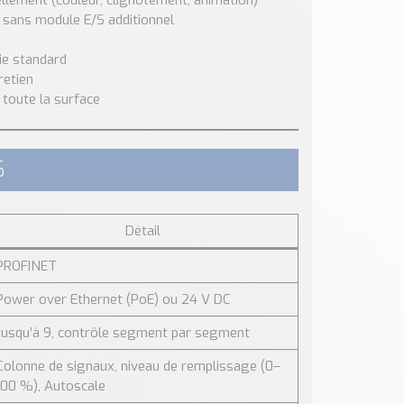
llement (couleur, clignotement, animation)
 sans module E/S additionnel
rie standard
retien
 toute la surface
S
Détail
PROFINET
Power over Ethernet (PoE) ou 24 V DC
Jusqu’à 9, contrôle segment par segment
Colonne de signaux, niveau de remplissage (0–
100 %), Autoscale