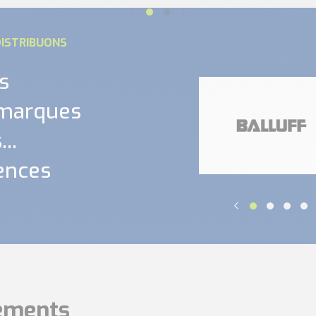
ISTRIBUONS
s
 marques
..
ences
nements