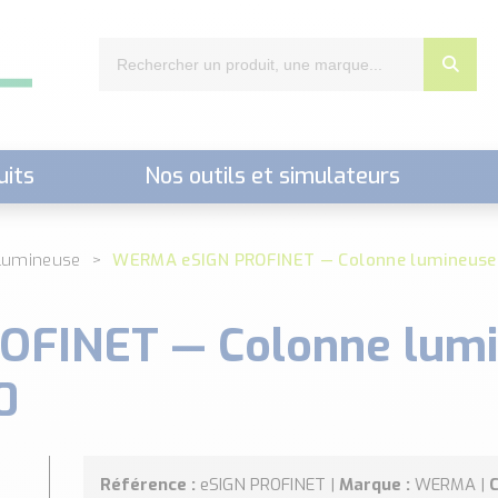
uits
Nos outils et simulateurs
nts,..)
lumineuse
WERMA eSIGN PROFINET — Colonne lumineuse in
INET — Colonne lumin
0
Référence :
eSIGN PROFINET |
Marque :
WERMA |
C