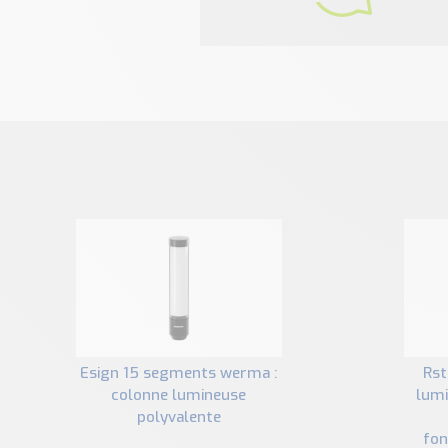
esign 15 segments werma :
rst 56 werma : colonne
colonne lumineuse
lumi
polyvalente
fon