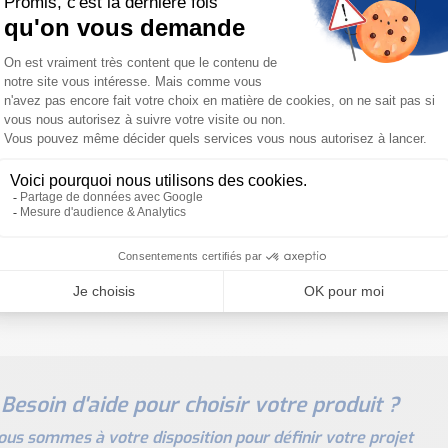
des diagnostics avancés. Elle réduit le câblage, les c
Comment fonctionne le PoE ?
Le Power over Ethern
données via un seul câble réseau. Cela simplifie l’insta
les projets de modernisation.
La signalisation est-elle entièrement configura
paramétrés individuellement en couleur, mode de clig
modification matérielle.
💡
La colonne lumineuse WERMA eSIGN PROFINET est 
environnement PROFINET à la signalisation visuelle d
optimale pour les applications Industrie 4.0.
Besoin d'aide pour choisir votre produit ?
ous sommes à votre disposition pour définir votre projet