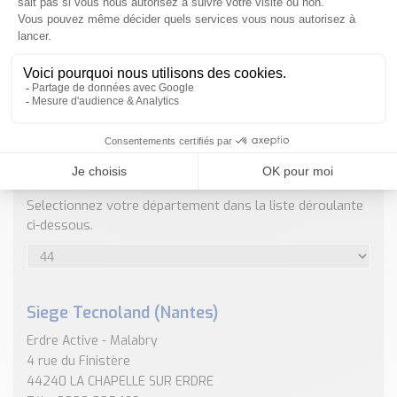
Nos Réalisations
Conseils et Actualités
Catalogue des essentiels pour les brasseries et micro-
brasseries
Contact & Devis
Devis, Tarifs, Renseignements techniques
ENVOYER
NOS COORDONNÉES
Selectionnez votre département dans la liste déroulante
ci-dessous.
Siege Tecnoland (Nantes)
Erdre Active - Malabry
4 rue du Finistère
44240 LA CHAPELLE SUR ERDRE