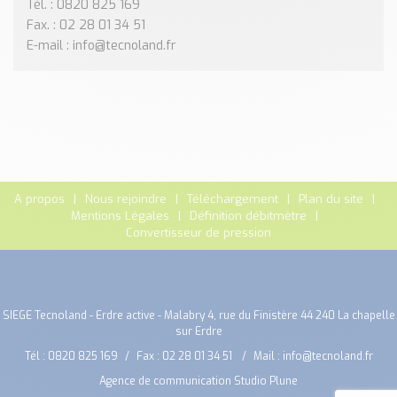
Tél. : 0820 825 169
Fax. : 02 28 01 34 51
E-mail : info@tecnoland.fr
A propos
Nous rejoindre
Téléchargement
Plan du site
Mentions Légales
Définition débitmètre
Convertisseur de pression
SIEGE Tecnoland - Erdre active - Malabry 4, rue du Finistère 44 240 La chapelle
sur Erdre
Tél :
0820 825 169
Fax : 02 28 01 34 51
Mail :
info@tecnoland.fr
Agence de communication Studio Plune