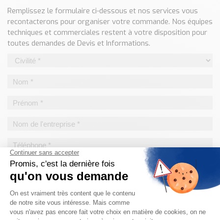
Classé par marque
Remplissez le formulaire ci-dessous et nos services vous
recontacterons pour organiser votre commande. Nos équipes
ENDRESS+HAUSER
techniques et commerciales restent à votre disposition pour
SICK
toutes demandes de Devis et Informations.
RED LION
SCHMERSAL
IDEM SAFETY
Voir toutes les marques …
Nos outils et simulateurs
Téléchargement (Logiciels, Documents,..)
Formulaire sonde température
Convertisseur de pression
Formulaire Débitmètre
Calculateur maintien en température
Calculateur Chauffage/Liquide/Gaz
Blog