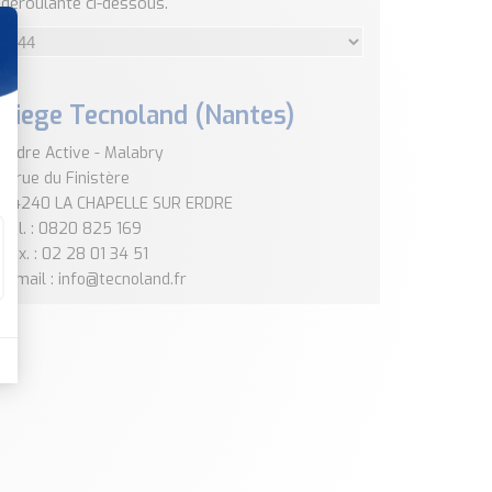
déroulante ci-dessous.
Siege Tecnoland (Nantes)
Erdre Active - Malabry
4 rue du Finistère
44240 LA CHAPELLE SUR ERDRE
Tél. : 0820 825 169
Fax. : 02 28 01 34 51
E-mail : info@tecnoland.fr