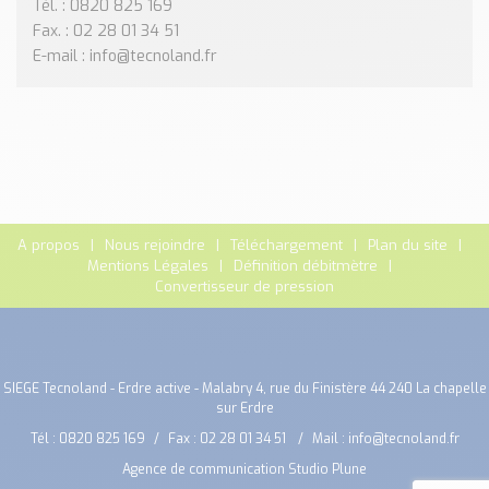
Tél. : 0820 825 169
Fax. : 02 28 01 34 51
E-mail : info@tecnoland.fr
A propos
Nous rejoindre
Téléchargement
Plan du site
Mentions Légales
Définition débitmètre
Convertisseur de pression
SIEGE Tecnoland - Erdre active - Malabry 4, rue du Finistère 44 240 La chapelle
sur Erdre
Tél :
0820 825 169
Fax : 02 28 01 34 51
Mail :
info@tecnoland.fr
Agence de communication Studio Plune