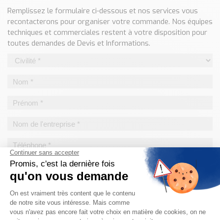
Classé par marque
Remplissez le formulaire ci-dessous et nos services vous
recontacterons pour organiser votre commande. Nos équipes
ENDRESS+HAUSER
techniques et commerciales restent à votre disposition pour
SICK
toutes demandes de Devis et Informations.
RED LION
SCHMERSAL
IDEM SAFETY
Voir toutes les marques …
Nos outils et simulateurs
Téléchargement (Logiciels, Documents,..)
Formulaire sonde température
Convertisseur de pression
Formulaire Débitmètre
Calculateur maintien en température
Calculateur Chauffage/Liquide/Gaz
Blog