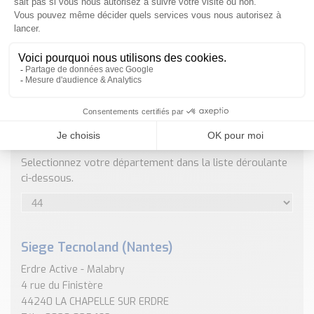
Nos Réalisations
Conseils et Actualités
Catalogue des essentiels pour les brasseries et micro-
brasseries
Contact & Devis
Devis, Tarifs, Renseignements techniques
ENVOYER
NOS COORDONNÉES
Selectionnez votre département dans la liste déroulante
ci-dessous.
Siege Tecnoland (Nantes)
Erdre Active - Malabry
4 rue du Finistère
44240 LA CHAPELLE SUR ERDRE